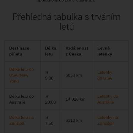
společnosti do země létají atd.).
Přehledná tabulka s trváním
letů
Destinace
Délka
Vzdálenost
Levné
příletu
letu
z Česka
letenky
Délka letu do
🛪
Letenky
USA (New
6850 km
9:30
do USA
York)
Délka letu do
🛪
Letenky do
14 020 km
Austrálie
20:00
Austrálie
Délka letu na
🛪
Letenky na
6310 km
Zanzibar
7:50
Zanzibar