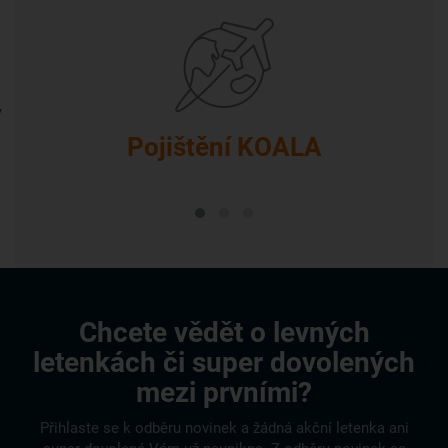
v
Pojištění KOALA
Chcete vědět o levných
letenkách či super dovolených
mezi prvními?
Přihlaste se k odběru novinek a žádná akční letenka ani