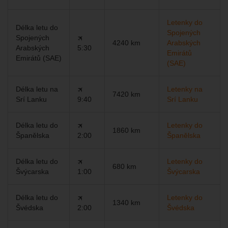
Letenky do
Délka letu do
Spojených
Spojených
🛪
4240 km
Arabských
Arabských
5:30
Emirátů
Emirátů (SAE)
(SAE)
Délka letu na
🛪
Letenky na
7420 km
Srí Lanku
9:40
Srí Lanku
Délka letu do
🛪
Letenky do
1860 km
Španělska
2:00
Španělska
Délka letu do
🛪
Letenky do
680 km
Švýcarska
1:00
Švýcarska
Délka letu do
🛪
Letenky do
1340 km
Švédska
2:00
Švédska