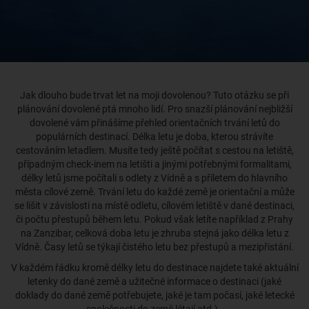
Zajímá vás délka letu do
vaší destinace?
Jak dlouho bude trvat let na moji dovolenou? Tuto otázku se při
plánování dovolené ptá mnoho lidí. Pro snazší plánování nejbližší
dovolené vám přinášíme přehled orientačních trvání letů do
populárních destinací. Délka letu je doba, kterou strávíte
cestováním letadlem. Musíte tedy ještě počítat s cestou na letiště,
případným check-inem na letišti a jinými potřebnými formalitami,
délky letů jsme počítali s odlety z Vídně a s příletem do hlavního
města cílové země. Trvání letu do každé země je orientační a může
se lišit v závislosti na místě odletu, cílovém letiště v dané destinaci,
či počtu přestupů během letu. Pokud však letíte například z Prahy
na Zanzibar, celková doba letu je zhruba stejná jako délka letu z
Vídně. Časy letů se týkají čistého letu bez přestupů a mezipřistání.
V každém řádku kromě délky letu do destinace najdete také aktuální
letenky do dané země a užitečné informace o destinaci (jaké
doklady do dané země potřebujete, jaké je tam počasí, jaké letecké