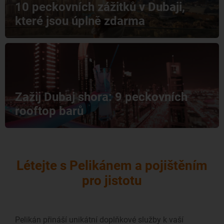
10 peckovních zážitků v Dubaji,
které jsou úplně zdarma
Zažij Dubaj shora: 9 peckovních
rooftop barů
Létejte s Pelikánem a pojištěním
pro jistotu
Pelikán přináší unikátní doplňkové služby k vaší