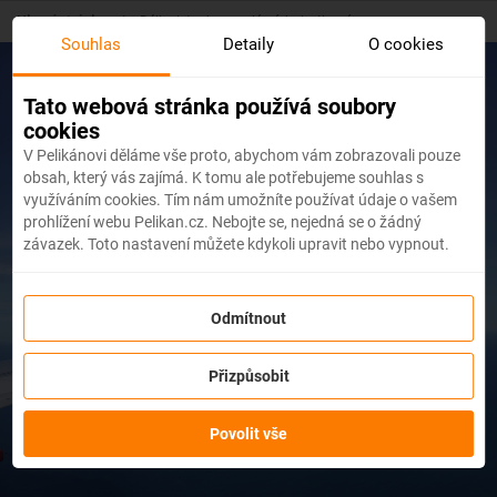
Skip
Hlavní stránka
/
Délka letu do populárních destinací
to
Souhlas
Detaily
O cookies
main
content
Tato webová stránka používá soubory
cookies
V Pelikánovi děláme vše proto, abychom vám zobrazovali pouze
obsah, který vás zajímá. K tomu ale potřebujeme souhlas s
využíváním cookies. Tím nám umožníte používat údaje o vašem
prohlížení webu Pelikan.cz. Nebojte se, nejedná se o žádný
Délka letu do
závazek. Toto nastavení můžete kdykoli upravit nebo vypnout.
populárních destinací
Odmítnout
Přizpůsobit
Povolit vše