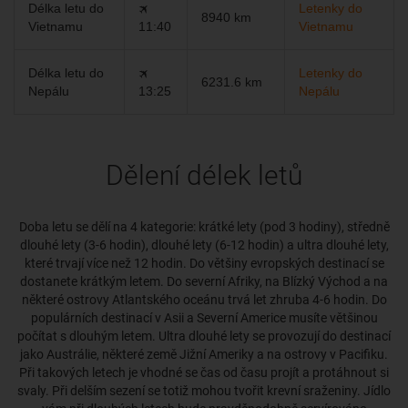
Délka letu do
🛪
Letenky do
8940 km
Vietnamu
11:40
Vietnamu
Délka letu do
🛪
Letenky do
6231.6 km
Nepálu
13:25
Nepálu
Dělení délek letů
Doba letu se dělí na 4 kategorie: krátké lety (pod 3 hodiny), středně
dlouhé lety (3-6 hodin), dlouhé lety (6-12 hodin) a ultra dlouhé lety,
které trvají více než 12 hodin. Do většiny evropských destinací se
dostanete krátkým letem. Do severní Afriky, na Blízký Východ a na
některé ostrovy Atlantského oceánu trvá let zhruba 4-6 hodin. Do
populárních destinací v Asii a Severní Americe musíte většinou
počítat s dlouhým letem. Ultra dlouhé lety se provozují do destinací
jako Austrálie, některé země Jižní Ameriky a na ostrovy v Pacifiku.
Při takových letech je vhodné se čas od času projít a protáhnout si
svaly. Při delším sezení se totiž mohou tvořit krevní sraženiny. Jídlo