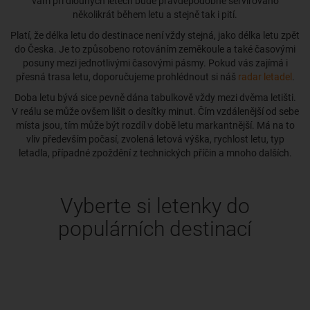
vám při dlouhých letech bude pravděpodobně servírováno
několikrát během letu a stejně tak i pití.
Platí, že délka letu do destinace není vždy stejná, jako délka letu zpět
do Česka. Je to způsobeno rotováním zeměkoule a také časovými
posuny mezi jednotlivými časovými pásmy. Pokud vás zajímá i
přesná trasa letu, doporučujeme prohlédnout si náš
radar letadel
.
Doba letu bývá sice pevně dána tabulkově vždy mezi dvěma letišti.
V reálu se může ovšem lišit o desítky minut. Čím vzdálenější od sebe
místa jsou, tím může být rozdíl v době letu markantnější. Má na to
vliv především počasí, zvolená letová výška, rychlost letu, typ
letadla, případné zpoždění z technických příčin a mnoho dalších.
Vyberte si letenky do
populárních destinací