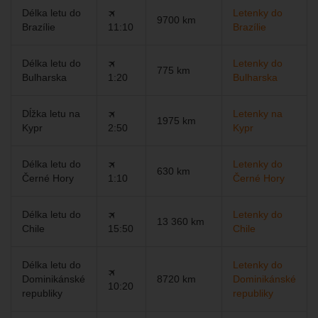
Délka letu do
🛪
Letenky do
9700 km
Brazílie
11:10
Brazílie
Délka letu do
🛪
Letenky do
775 km
Bulharska
1:20
Bulharska
Dĺžka letu na
🛪
Letenky na
1975 km
Kypr
2:50
Kypr
Délka letu do
🛪
Letenky do
630 km
Černé Hory
1:10
Černé Hory
Délka letu do
🛪
Letenky do
13 360 km
Chile
15:50
Chile
Délka letu do
Letenky do
🛪
Dominikánské
8720 km
Dominikánské
10:20
republiky
republiky