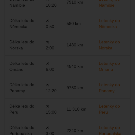
7910 km
Namibie
10:20
Namibie
Délka letu do
🛪
Letenky do
580 km
Německa
0:50
Německa
Délka letu do
🛪
Letenky do
1480 km
Norska
2:00
Norska
Délka letu do
🛪
Letenky do
4540 km
Ománu
6:00
Ománu
Délka letu do
🛪
Letenky do
9750 km
Panamy
12:20
Panamy
Délka letu do
🛪
Letenky do
11 310 km
Peru
15:00
Peru
Délka letu do
🛪
Letenky do
2240 km
Portugalska
3:00
Portugalska