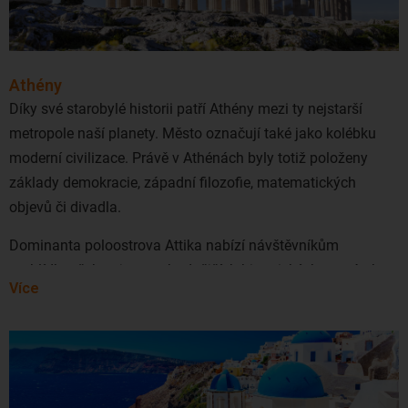
lowcostová společnost Lauda.
Co takhle navštívit
Krétu
,
Rhodos
,
Zakynthos
, nebo
Mykonos
? Podívejte se na našel last-minute i first-minute
Athény
nabídky. Vřele také doporučujeme
půjčení auta.
Díky své starobylé historii patří Athény mezi ty nejstarší
metropole naší planety. Město označují také jako kolébku
moderní civilizace. Právě v Athénách byly totiž položeny
základy demokracie, západní filozofie, matematických
objevů či divadla.
Dominanta poloostrova Attika nabízí návštěvníkům
prohlídku těch nejpozoruhodnějších historických památek
Více
antických dob. Hrdě připomínají legendární dobu, kdy byl
svět ovládaný rozmařilými bohy, kteří často zkoušeli
udatnost řeckých hrdinů.
Po prohlídce památek si v Athénách můžete odpočinout v
mnoha zelených zahradách nebo načerpat energii v