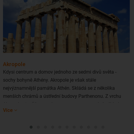
Akropole
Kdysi centrum a domov jednoho ze sedmi divů světa -
sochy bohyně Athény. Akropole je však stále
nejvýznamnější památka Athén. Skládá se z několika
menších chrámů a ústřední budovy Parthenonu. Z vrchu
Akropole si můžete vychutnat nezapomenutelný výhled na
Více
město.