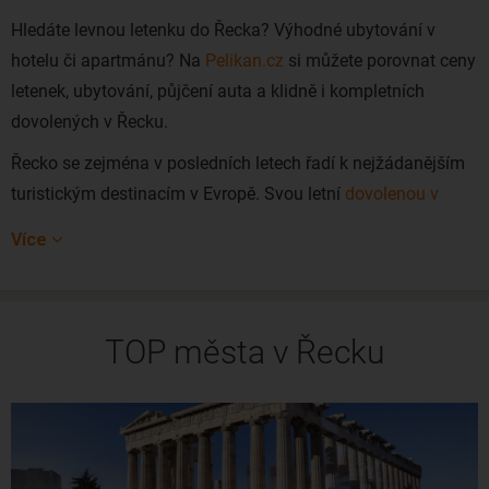
Hledáte levnou letenku do Řecka? Výhodné ubytování v
hotelu či apartmánu? Na
Pelikan.cz
si můžete porovnat ceny
letenek, ubytování, půjčení auta a klidně i kompletních
dovolených v Řecku.
Řecko se zejména v posledních letech řadí k nejžádanějším
turistickým destinacím v Evropě. Svou letní
dovolenou v
Řecku
tráví ti, kteří hledají především pohodu, slunce a čisté
Více
moře. Nadchne nejen plážové typy, ale i milovníky
starobylých památek. Zároveň se můžete těšit z nádherného
počasí, v Řecku totiž prší jen velmi zřídka.
TOP města v Řecku
Jak na levné letenky do Řecka
Do Řecka si za
akční ceny zaletět
například i přímo z Prahy,
a to prostřednictvím nízkonákladové letecké společnosti
Ryanair, nebo ze sousední Vídně, ze které provozuje své lety