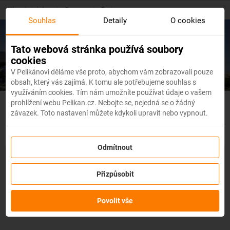
Skip
Hlavní stránka
/
Evropa
/
Řecko
to
Souhlas
Detaily
O cookies
main
content
Levné letenky
Řecko
Tato webová stránka používá soubory
cookies
V Pelikánovi děláme vše proto, abychom vám zobrazovali pouze
obsah, který vás zajímá. K tomu ale potřebujeme souhlas s
využíváním cookies. Tím nám umožníte používat údaje o vašem
prohlížení webu Pelikan.cz. Nebojte se, nejedná se o žádný
Řecko - Flexibilní letenky
závazek. Toto nastavení můžete kdykoli upravit nebo vypnout.
Odmítnout
Se službou
změna z jakéhokoli důvodu
můžete změnit prvky
rezervace, jako je
datum, destinace nebo dokonce cestující,
a
Přizpůsobit
to až 3 dny před odletem
bez udání důvodu!
Po zakoupení
služby obdržíte
kredit až ve výši 80 % ceny rezervace
na
změnu údajů na letence. Službu si můžete zakoupit přímo
Povolit vše
během procesu rezervace letenky.