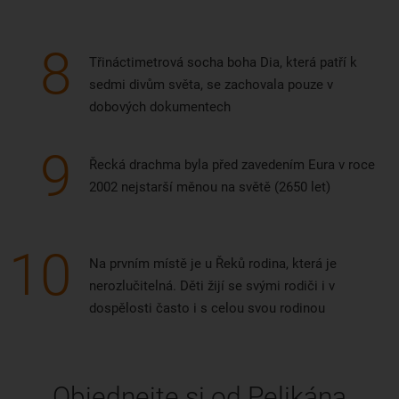
8
Třináctimetrová socha boha Dia, která patří k
sedmi divům světa, se zachovala pouze v
dobových dokumentech
9
Řecká drachma byla před zavedením Eura v roce
2002 nejstarší měnou na světě (2650 let)
10
Na prvním místě je u Řeků rodina, která je
nerozlučitelná. Děti žijí se svými rodiči i v
dospělosti často i s celou svou rodinou
Objednejte si od Pelikána