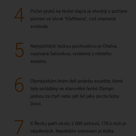
4
Počet pruhů na řecké vlajce je shodný s počtem
písmen ve slově "Eleftheria", což znamená
svoboda
5
Nejtypičtější řeckou pochoutkou je Chalva,
nazývaná Salonikos, vyráběná z mletého
sezamu
6
Olympijským hrám dali podobu soutěže, které
byly pořádány ve starověké řecké Olympii
jednou za čtyři nebo pět let jako pocta bohu
Diovi.
7
K Řecku patří okolo 2 000 ostrovů, 170 z nich je
obydlených. Největším ostrovem je Kréta