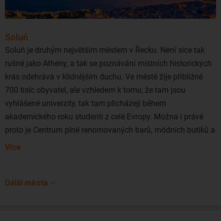
kláštery, podmanivé mořské jeskyně a zálivy... Korfu,
podobně jako
Zakynthos
, je destinace, která nikdy "nevyjde z
Soluň
módy".
Soluň je druhým největším městem v Řecku. Není sice tak
Levné letenky na Korfu
rušné jako Athény, a tak se poznávání místních historických
krás odehrává v klidnějším duchu. Ve městě žije přibližně
Ostrov Korfu je mimořádně oblíbený i v očích Čechů, kteří
700 tisíc obyvatel, ale vzhledem k tomu, že tam jsou
zde rádi tráví své letní dovolené. Levné letenky na Korfu
vyhlášené univerzity, tak tam přicházejí během
nejčastěji koupíte z Prahy. Průměrná délka letu je přibližně 1
akademického roku studenti z celé Evropy. Možná i právě
hodinu a 45 minut bez přestupu. Přímý let z Prahy provozuje
proto je Centrum plné renomovaných barů, módních butiků a
letecká společnost Ryanair. Kromě výše uvedených
každý večer se zde konají koncerty a vernisáže.
společností využívají Češi i letecké společnosti Air Berlin a
Více
Aegean Airlines, které létají na Korfu z Vídně. Příletové
Soluň leží v severní části Řecka a je jedním z nejkulturnějších
letištěm na Korfu je mezinárodní letiště Ioannis Kapodistrias.
míst v zemi. Je však třeba podotknout, že je také
Další města
významným dopravním uzlem. Kromě mezinárodního letiště
je zde také důležitý přístav. Kotví tam nákladní lodě, které
zásobují celé severní Řecko. Navíc odsud vedou trasy