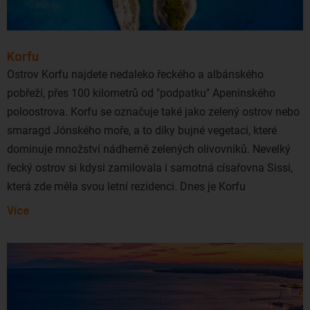
Ostrov je mimořádně oblíbený i v očích Čechů, kteří zde rádi
tráví své letní dovolené. Levné letenky na Santorini nejčastěji
koupíte z
Prahy
a
Vídně
. Lety jsou buď přímé, nebo s jedním
Korfu
přestupem. Přímý let trvá okolo dvě a půl hodiny. Lety na
Ostrov Korfu najdete nedaleko řeckého a albánského
Santorini z našich končin nabízejí zejména společnosti
pobřeží, přes 100 kilometrů od "podpatku" Apeninského
Eurowings, Niki Luftfahrt, Air Berlin, Vueling Airlines a SWISS
poloostrova. Korfu se označuje také jako zelený ostrov nebo
International Air Lines. Hlavním letištěm na Santorini je
smaragd Jónského moře, a to díky bujné vegetaci, které
letiště Santorini Airport.
dominuje množství nádherně zelených olivovníků. Nevelký
řecký ostrov si kdysi zamilovala i samotná císařovna Sissi,
Hlavním letištěm na Santorini je letiště Santorini Airport.
která zde měla svou letní rezidenci. Dnes je Korfu
dovolenkovým rájem, která je přímo stvořený k odpočinku a
Více
šnorchlování.
Ochuzeni zde však nebudou ani milovníci historie! Korfu se
totiž pyšní mnoha historickými památkami, ve kterých
rozpoznáte vliv někdejší benátské, britské či francouzské
nadvlády. Tradiční vesničky v zelených kopcích, starobylé