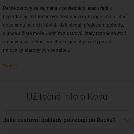
Řecké ostrovy se zejména v posledních letech řadí k
nejžádanějším turistickým destinacím v Evropě. Svou letní
dovolenou na nich tráví ti, kteří hledají především pohodu,
slunce a čisté moře. Jedním z ostrovů, který rozhodně stojí
za návštěvu, je Kos, nadchne nejen plážové typy, ale i
milovníky starobylých památek.
Ostrov Kos patří mezi ty nejmenší, které v Řecku najdete,
Více
vedle takové Kréty vypadá na mapě jako malý hrášek. Ostrov
jste schopný projít za jeden den, má totiž jen 40 kilometrů.
Může to tedy vypadat tak, že na Kosu nebudete mít téměř co
Užitečné info o Kosu
dělat. Každoroční, houfy turistů mluví každý rok o opaku.
Ostrov Kos není u Čechů tak populární jako například
Rhodos
a
Kréta
, také proto na ostrově nejčastěji uslyšíte
Jaké cestovní doklady potřebuji do Řecka?
britskou angličtinu, holandštinu a němčinu.