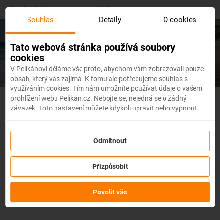
Skip
Hlavní stránka
/
Evropa
/
Řecko
/
Kos
to
Souhlas
Detaily
O cookies
main
content
Levné letenky
Kos
Tato webová stránka používá soubory
cookies
V Pelikánovi děláme vše proto, abychom vám zobrazovali pouze
obsah, který vás zajímá. K tomu ale potřebujeme souhlas s
využíváním cookies. Tím nám umožníte používat údaje o vašem
prohlížení webu Pelikan.cz. Nebojte se, nejedná se o žádný
Řecko - Flexibilní letenky
závazek. Toto nastavení můžete kdykoli upravit nebo vypnout.
Odmítnout
Se službou
změna z jakéhokoli důvodu
můžete změnit prvky
rezervace, jako je
datum, destinace nebo dokonce cestující,
a
Přizpůsobit
to až 3 dny před odletem
bez udání důvodu!
Po zakoupení
služby obdržíte
kredit až ve výši 80 % ceny rezervace
na
změnu údajů na letence. Službu si můžete zakoupit přímo
Povolit vše
během procesu rezervace letenky.