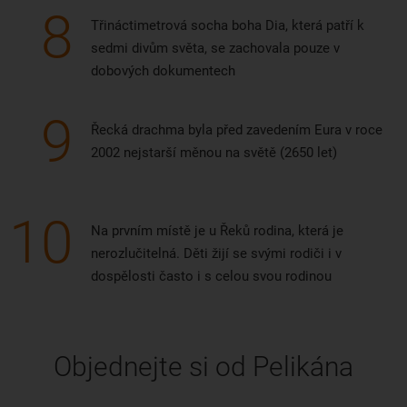
8
Třináctimetrová socha boha Dia, která patří k
sedmi divům světa, se zachovala pouze v
dobových dokumentech
9
Řecká drachma byla před zavedením Eura v roce
2002 nejstarší měnou na světě (2650 let)
10
Na prvním místě je u Řeků rodina, která je
nerozlučitelná. Děti žijí se svými rodiči i v
dospělosti často i s celou svou rodinou
Objednejte si od Pelikána