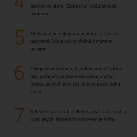
4
písmen ve slově "Eleftheria", což znamená
svoboda
5
Nejtypičtější řeckou pochoutkou je Chalva,
nazývaná Salonikos, vyráběná z mletého
sezamu
6
Olympijským hrám dali podobu soutěže, které
byly pořádány ve starověké řecké Olympii
jednou za čtyři nebo pět let jako pocta bohu
Diovi.
7
K Řecku patří okolo 2 000 ostrovů, 170 z nich je
obydlených. Největším ostrovem je Kréta