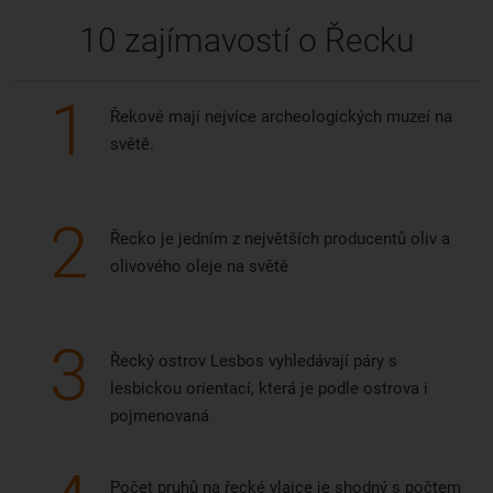
10 zajímavostí o Řecku
1
Řekové mají nejvíce archeologických muzeí na
světě.
2
Řecko je jedním z největších producentů oliv a
olivového oleje na světě
3
Řecký ostrov Lesbos vyhledávají páry s
lesbickou orientací, která je podle ostrova i
pojmenovaná
Počet pruhů na řecké vlajce je shodný s počtem