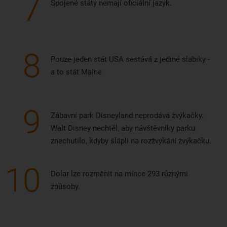
7
Spojené státy nemají oficiální jazyk.
8
Pouze jeden stát USA sestává z jediné slabiky -
a to stát Maine
9
Zábavní park Disneyland neprodává žvýkačky.
Walt Disney nechtěl, aby návštěvníky parku
znechutilo, kdyby šlápli na rozžvýkání žvýkačku.
10
Dolar lze rozměnit na mince 293 různými
způsoby.