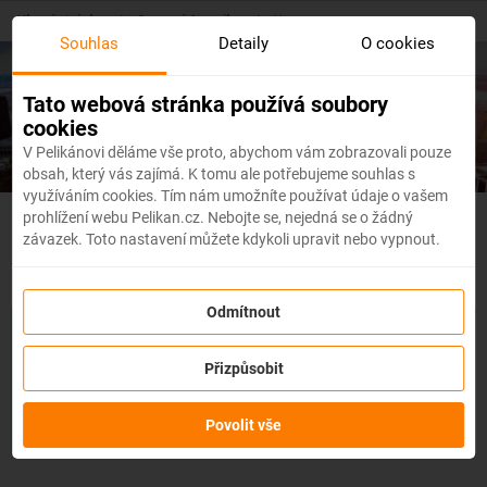
Skip
Hlavní stránka
/
Severní Amerika
/
Usa
to
Souhlas
Detaily
O cookies
main
content
Levné letenky
USA
Tato webová stránka používá soubory
cookies
V Pelikánovi děláme vše proto, abychom vám zobrazovali pouze
obsah, který vás zajímá. K tomu ale potřebujeme souhlas s
využíváním cookies. Tím nám umožníte používat údaje o vašem
prohlížení webu Pelikan.cz. Nebojte se, nejedná se o žádný
USA - Flexibilní letenky
závazek. Toto nastavení můžete kdykoli upravit nebo vypnout.
Odmítnout
Se službou
změna z jakéhokoli důvodu
můžete změnit prvky
rezervace, jako je
datum, destinace nebo dokonce cestující,
a
Přizpůsobit
to až 3 dny před odletem
bez udání důvodu!
Po zakoupení
služby obdržíte
kredit až ve výši 80 % ceny rezervace
na
změnu údajů na letence. Službu si můžete zakoupit přímo
Povolit vše
během procesu rezervace letenky.