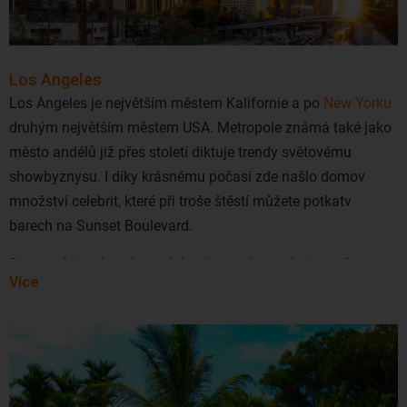
přestupem, případně dvěma. Češi nejčastěji létají do New
Yorku společnostmi Air France, American Airlines,
British
Airways
,
Lufthansa
, Swiss International Air Lines a United
Los Angeles
Airlines. Z našich končin se do New Yorku nejčastěji létá na
Los Angeles je největším městem Kalifornie a po
New Yorku
letiště JFK, případně na
letiště Newark
International Airport a
druhým největším městem USA. Metropole známá také jako
nakonec i na LaGuardia.
město andělů již přes století diktuje trendy světovému
showbyznysu. I díky krásnému počasí zde našlo domov
množství celebrit, které při troše štěstí můžete potkatv
barech na Sunset Boulevard.
Samotné Los Angeles má 4 miliony obyvatel a je tvořeno
Více
mnoha městskými částmi. Nejslavnějšími jsou Hollywood,
Downtown Los Angeles či Brentwood. Nicméně, když se
mluví o Los Angeles, častokrát se tím rozumí celý městský
konglomerát 'Los Angeles County' rozpínající se v okruhu
přes 100 kilometrů od centra Los Angeles. Konglomerát má