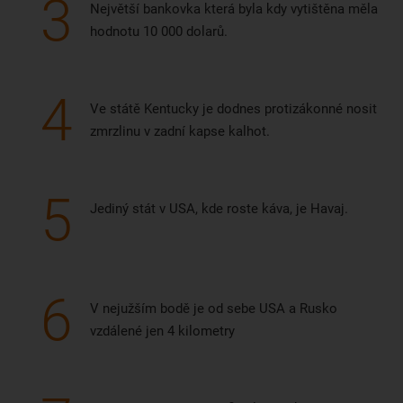
3
Největší bankovka která byla kdy vytištěna měla
hodnotu 10 000 dolarů.
4
Ve státě Kentucky je dodnes protizákonné nosit
zmrzlinu v zadní kapse kalhot.
5
Jediný stát v USA, kde roste káva, je Havaj.
6
V nejužším bodě je od sebe USA a Rusko
vzdálené jen 4 kilometry