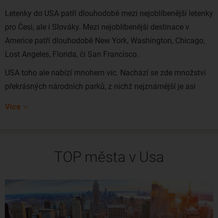
Letenky do USA patří dlouhodobě mezi nejoblíbenější letenky
pro Česi, ale i Slováky. Mezi nejoblíbenější destinace v
Americe patří dlouhodobě New York, Washington, Chicago,
Lost Angeles, Florida, či San Francisco.
USA toho ale nabízí mnohem víc. Nachází se zde množství
překrásných národních parků, z nichž nejznámější je asi
národní park Yellowstone.
Více
Máte rádi dobrodružství? V tom případě si pořiďte letenky do
USA na jednom konci země a let zpět si naplánujte z
druhého konce. Na přesun určitě popřemýšlejte nad
TOP města v Usa
půjčením si auta, díky čemuž získáte možnost poznat velkou
část této obrovské a rozmanité krajiny. Při letu
do USA
nezapomeňte na víza
, které je pro Čechy jednoduché získat.
Odkud letět do USA