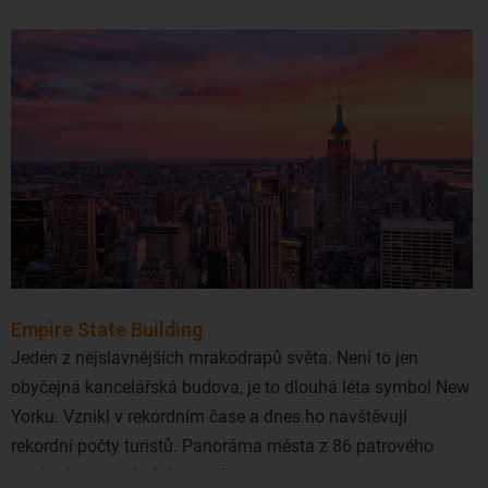
kávy.
Jak najít levné letenky na Havaj
(Hawaii)?
Havaj je stále více oblíbenou destinací i v očích Čechů.
Levn
é
letenky
na Havajsk
é
ostrovy lze rezervovat z
Prahy
a
Vídně
. Běžná cena letenek se pohybuje v průměru kolem 1
500 eur (v ceně i zpáteční). Průměrná d
é
lka letu je až 25
hodin obvykle se dvě
ma a v
í
ce p
řestupy. Př
ímý let
na
Havajsk
é
ostrovy z naš
ich kon
čin bohužel neexistuje.
Celkem pohodlně se létá se společnostmi Austrian Airlines a
Empire State Building
United, případně
KLM
,
Air France
a American Airlines. Na
Jeden z nejslavnějších mrakodrapů světa. Není to jen
ostrov
ě Hawaii resp. Big Island se nacházejí dvě letiště -
obyčejná kancelářská budova, je to dlouhá léta symbol New
Kona a Hilo. Z naš
ich kon
čin lze s jedním či dvě
ma p
řestupy
Yorku. Vznikl v rekordním čase a dnes ho navštěvují
l
é
tat i na ostrovy Maui, Oahu, Kauai a Lanai.
rekordní počty turistů. Panoráma města z 86 patrového
mrakodrapu je dech beroucí