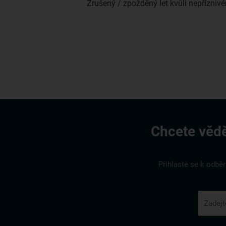
Zrušený / zpožděný let kvůli nepřízni
Chcete vědě
Přihlaste se k odbě