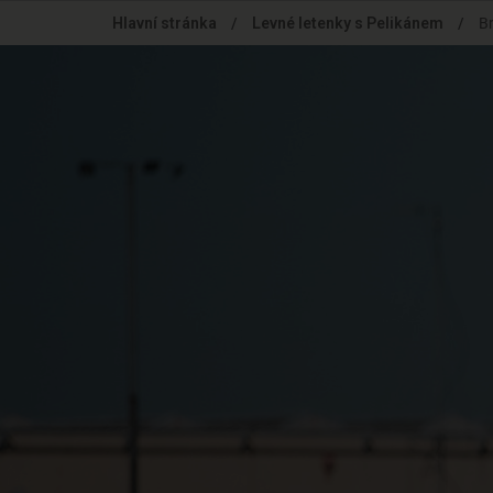
Skip
Hlavní stránka
/
Levné letenky s Pelikánem
/
Br
to
main
content