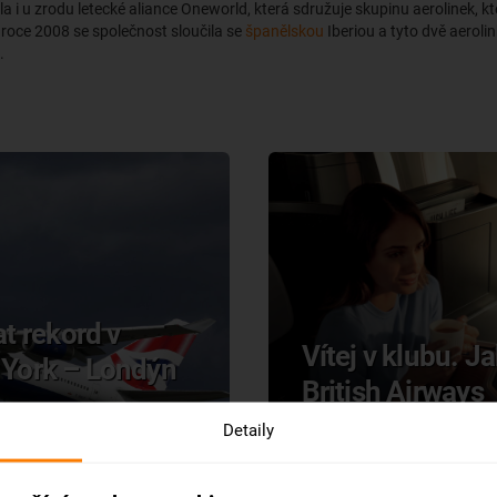
la i u zrodu letecké aliance Oneworld, která sdružuje skupinu aerolinek, kt
 roce 2008 se společnost sloučila se
španělskou
Iberiou a tyto dvě aerolin
.
t rekord v
Vítej v klubu. J
w York – Londýn
British Airways
d nejrychlejšího letu mezi New
Detaily
hlo jejich letadlo rychlosti 1
Darmo bys hledal na oficiální s
strova Newfoundland (jde o tzv.
výraz „business class“. Důvode
)
třídu svým cestujícím nenabízí.