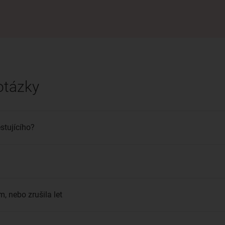
otázky
stujícího?
, nebo zrušila let