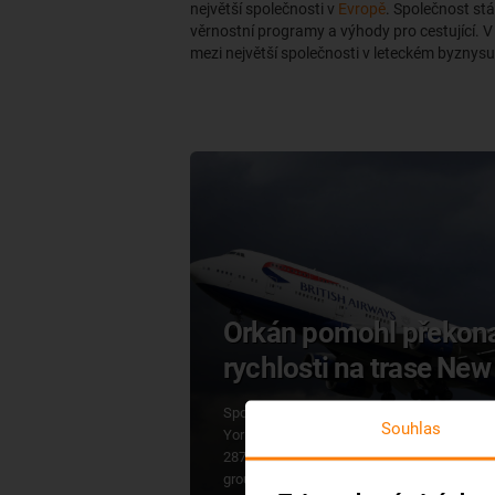
největší společnosti v
Evropě
. Společnost stá
věrnostní programy a výhody pro cestující. V
mezi největší společnosti v leteckém byznysu
Orkán pomohl překona
rychlosti na trase Ne
Společnost British Airways překonala rekor
Souhlas
Yorkem a Londýnem. Ze soboty na neděli dasá
287 km/h. Naměřili ji na východním okraji o
ground speed – rychlost naměřená na zemi.