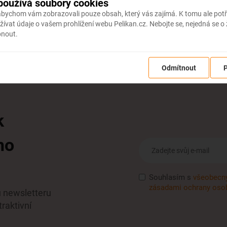
používá soubory cookies
 abychom vám zobrazovali pouze obsah, který vás zajímá. K tomu ale po
ívat údaje o vašem prohlížení webu Pelikan.cz. Nebojte se, nejedná se o
pnout.
Odmítnout
P
k
ho
Souhlasím s
všeobecn
zásadami ochrany osob
u newsletteru
raktivní