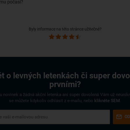
vému počasí?
Byly informace na této stránce užitečné?
t o levných letenkách či super dov
prvními?
ru novinek a žádná akční letenka ani super dovolená Vám už neunik
se můžete kdykoliv odhlásit z e-mailu, nebo
klikněte SEM
.
OD