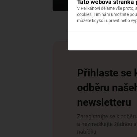
Tato webová stránka 
V Pelikánovi děláme vše proto,
cookies. Tím nám umožníte použ
můžete kdykoli upravit nebo vy
Přihlaste se 
odběru naše
newsletteru
Zaregistrujte se k odběr
a nezmeškejte žádnou at
nabídku