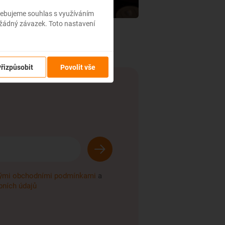
třebujeme souhlas s využíváním
 žádný závazek. Toto nastavení
řizpůsobit
Povolit vše
ými obchodními podmínkami
a
ních údajů