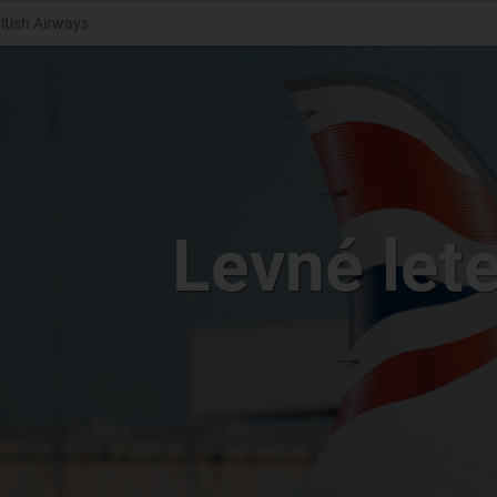
itish Airways
Levné lete