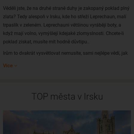
Věděli jste, že na druhé straně duhy je zakopaný poklad plný
zlata? Tedy alespoň v Irsku, kde ho střeží Leprechaun, malí
trpaslík v zeleném. Leprechauni většinou vyrábějí boty, a
když mají volno, vymýšlejí kdejaké zlomyslnosti. Chcete-li
poklad získat, musíte mít hodně důvtipu..
Irům to dvakrát vysvětlovat nemusíte, sami nejlépe vědí, jak
na to. Národ obdobně velký, jako češi je proslulý po celém
Více
světě svými vtípky a dobrou náladou. A to i přesto, že na
tomto věčně zeleném ostrově často prší. Tento ostrov je však
i nepopiratelně místem, které se vyplatí vidět na vlastní oči, a
TOP města v Irsku
to nejen kvůli jeho obyvatelům - irský tanec, pivo Guinness,
U2 a mnoho dalšího.
Levné letenky do Irska můžete rezervovat z
Prahy
a
Vídně
.
Přímý let do
Dublinu
zajišťuje letecká společnost
Ryanair
i
Aer Lingus. Trvá přibližně 3 hodiny.