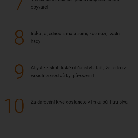
7
obyvatel
8
Irsko je jednou z mála zemí, kde nežijí žádní
hady
9
Abyste získali Irské občanství stačí, že jeden z
vašich prarodičů byl původem Ir
10
Za darování krve dostanete v Irsku půl litru piva