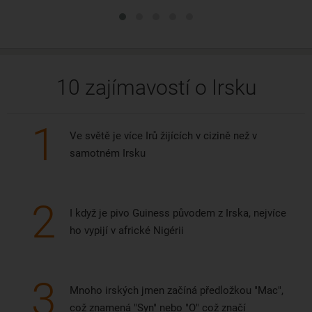
10 zajímavostí o Irsku
1
Ve světě je více Irů žijících v cizině než v
samotném Irsku
2
I když je pivo Guiness původem z Irska, nejvíce
ho vypijí v africké Nigérii
3
Mnoho irských jmen začíná předložkou "Mac",
což znamená "Syn" nebo "O" což značí