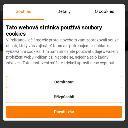
Skip
Hlavní stránka
/
Evropa
/
Irsko
to
Souhlas
Detaily
O cookies
main
content
Levné letenky
Irsko
Tato webová stránka používá soubory
cookies
V Pelikánovi děláme vše proto, abychom vám zobrazovali pouze
obsah, který vás zajímá. K tomu ale potřebujeme souhlas s
využíváním cookies. Tím nám umožníte používat údaje o vašem
prohlížení webu Pelikan.cz. Nebojte se, nejedná se o žádný
Irsko - Flexibilní letenky
závazek. Toto nastavení můžete kdykoli upravit nebo vypnout.
Odmítnout
Se službou
změna z jakéhokoli důvodu
můžete změnit prvky
rezervace, jako je
datum, destinace nebo dokonce cestující,
a
Přizpůsobit
to až 3 dny před odletem
bez udání důvodu!
Po zakoupení
služby obdržíte
kredit až ve výši 80 % ceny rezervace
na
změnu údajů na letence. Službu si můžete zakoupit přímo
Povolit vše
během procesu rezervace letenky.