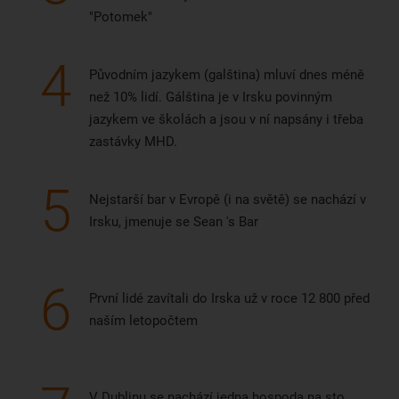
"Potomek"
4
Původním jazykem (galština) mluví dnes méně
než 10% lidí. Gálština je v Irsku povinným
jazykem ve školách a jsou v ní napsány i třeba
zastávky MHD.
5
Nejstarší bar v Evropě (i na světě) se nachází v
Irsku, jmenuje se Sean 's Bar
6
První lidé zavítali do Irska už v roce 12 800 před
naším letopočtem
V Dublinu se nachází jedna hospoda na sto