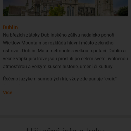
Dublin
Na březích zátoky Dublinského zálivu nedaleko pohoří
Wicklow Mountain se rozkládá hlavní město zeleného
ostrova - Dublin. Malá metropole s velkou reputací. Dublin a
věčně vtipkujúci Irové jsou proslulí po celém světě uvolněnou
atmosférou a velkým kusem historie, umění či kultury.
Řečeno jazykem samotných Irů, vždy zde panuje "craic"
(zábava). Možná je to skvělou živou hudbou hrající z
Více
bonvivánského čtvrti Temple Bar, možná pivem Guinness,
který zde teče proudem... Důvodů je opravdu mnoho. Není
divu, že ho Lonely Planet zařadil do seznamu 10 nejlepších
měst světa, které je třeba navštívit. V hlavním městě
smaragdového ostrova to prostě žije.