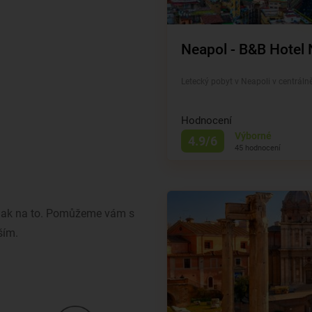
Neapol - B&B Hote
Letecký pobyt v Neapoli v centráln
Hodnocení
Výborné
4.9/6
45 hodnocení
ě jak na to. Pomůžeme vám s
ším.