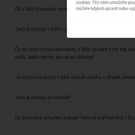
cookies. Tím nám umožníte použ
můžete kdykoli upravit nebo vy
Co v Itálii znamená označení hotelů Adults only?
Jaký je postup v Itálii v případě, že mám zájem o více ne
Čo ak mám počas dovolenky v Itálii záujem o iný typ stra
osôb, alebo termín ako je na stránke?
Je možné za pobyt v Itálii uhradit zálohu a zbytek uhradi
Jaký je postup po úhradě?
Co znamená označení pokoje "Cenově zvýhodněná / Econ