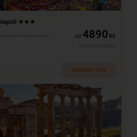
l Napoli ★★★
4890
od
Kč
ě položeném hotelu, se snídaní.
Cena na osobu
ZOBRAZIT VÍCE