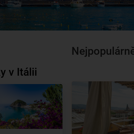
Nejpopulárněj
v Itálii