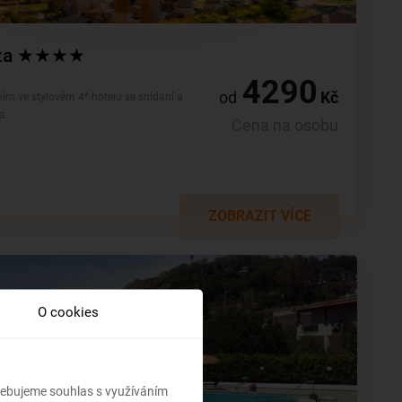
anza ★★★★
4290
od
Kč
ím ve stylovém 4* hotelu se snídaní a
a.
Cena na osobu
ZOBRAZIT VÍCE
O cookies
třebujeme souhlas s využíváním