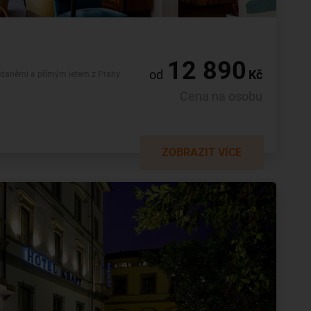
12 890
od
Kč
nídaněmi a přímým letem z Prahy
Cena na osobu
ZOBRAZIT VÍCE