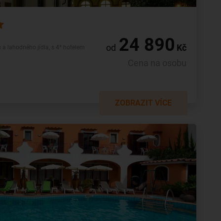
24 890
od
Kč
a lahodného jídla, s 4* hotelem
Cena na osobu
ZOBRAZIT VÍCE