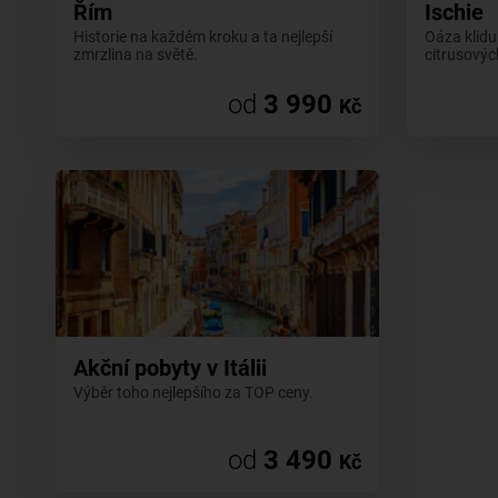
Řím
Ischie
Historie na každém kroku a ta nejlepší
Oáza klidu
zmrzlina na světě.
citrusovýc
od
3 990
Kč
Akční pobyty v Itálii
Výběr toho nejlepšího za TOP ceny.
od
3 490
Kč