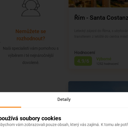
Řím - Santa Cost
Nemůžete se
Letecký zájezd do Říma, s ubytován
transferem z letiště do centra měst
rozhodnout?
.
Naši specialisti vám pomohou s
Hodnocení
výběrem i té nejnáročnější
Výborné
4.9/6
dovolené.
1252 hodnocení
Detaily
používá soubory cookies
 abychom vám zobrazovali pouze obsah, který vás zajímá. K tomu ale po