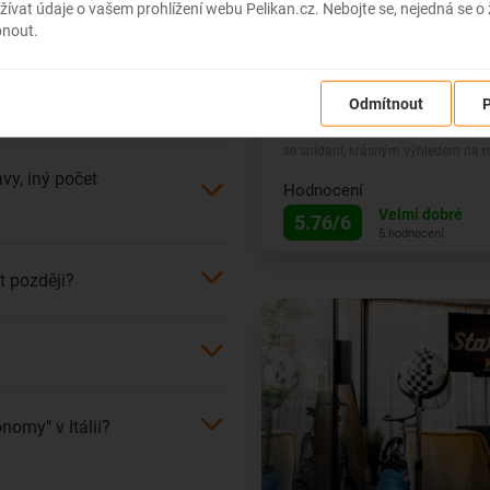
ívat údaje o vašem prohlížení webu Pelikan.cz. Nebojte se, nejedná se o
pnout.
Hotel Villa Rita
Odmítnout
P
ž 1 pokoj?
Dovolená na italské Ischii s ubyt
se snídaní, krásným výhledem na mo
vy, iný počet
Hodnocení
Velmi dobré
5.76/6
5 hodnocení
t později?
omy" v Itálii?