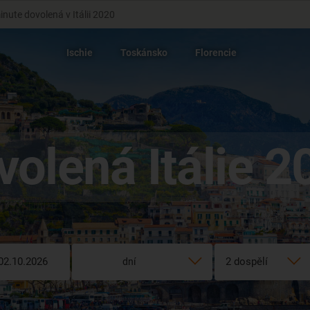
inute dovolená v Itálii 2020
Ischie
Toskánsko
Florencie
volená Itálie 2
dní