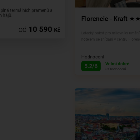
 plná termálních pramenů a
h hájů.
Florencie - Kraft 
od
10 590
Kč
Letecký pobyt pro milovníky umění,
hotelem se snídaní v centru Florenc
Hodnocení
Velmi dobré
5.2/6
63 hodnocení