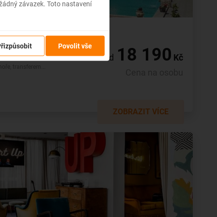
 žádný závazek. Toto nastavení
řizpůsobit
Povolit vše
18 190
od
Kč
ováním v malém rodinném hotelu
ře, transferem...
Cena na osobu
ZOBRAZIT VÍCE