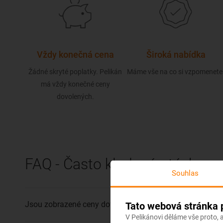
Vždy konečná cena
Široká nabídka
Žádné skryté poplatky. Pelikán
Máme vše na co si vzpomenete
má vždy konečné ceny
dovolených.
FAQ - Často kladené otázky
Souhlas
Jsou zobrazené ceny dovolené v Itálii konečné?
Tato webová stránka 
V Pelikánovi děláme vše proto,