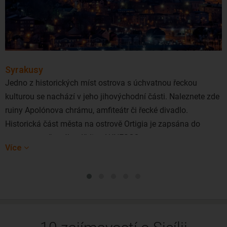
Syrakusy
Jedno z historických míst ostrova s ​​úchvatnou řeckou
kulturou se nachází v jeho jihovýchodní části. Naleznete zde
ruiny Apolónova chrámu, amfiteátr či řecké divadlo.
Historická část města na ostrově Ortigia je zapsána do
seznamu světového dědictví UNESCO.
Více