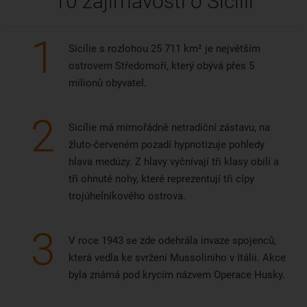
10 zajímavostí o Sicílii
1
Sicílie s rozlohou 25 711 km² je největším
ostrovem Středomoří, který obývá přes 5
milionů obyvatel.
2
Sicílie má mimořádně netradiční zástavu, na
žluto-červeném pozadí hypnotizuje pohledy
hlava medúzy. Z hlavy vyčnívají tři klasy obilí a
tři ohnuté nohy, které reprezentují tři cípy
trojúhelníkového ostrova.
3
V roce 1943 se zde odehrála invaze spojenců,
která vedla ke svržení Mussoliniho v Itálii. Akce
byla známá pod krycím názvem Operace Husky.