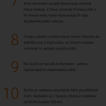
7
žluto-červeném pozadí hypnotizuje pohledy
hlava medúzy. Z hlavy vyčnívají tři klasy obilí a
tři ohnuté nohy, které reprezentují tři cípy
trojúhelníkového ostrova.
8
Forbes zařadil sicilské hlavní město Palermo do
žebříčku top 5 míst světa, ve kterých můžete
ochutnat to nejlepší pouliční jídlo.
9
Na Sicílii se narodil Archimedes - jeden z
nejslavnějších matematiků světa.
10
Sicílie je vzdálena od pobřeží Itálie jen přibližně
3 km. Nedaleko je i Tunisko, které je vzdáleno
od Sicílie kolem 150 km.