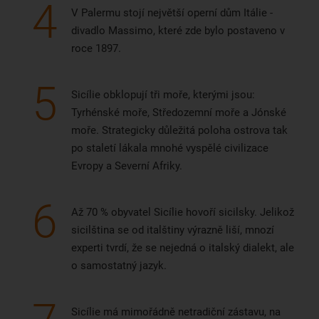
4
V Palermu stojí největší operní dům Itálie -
divadlo Massimo, které zde bylo postaveno v
roce 1897.
5
Sicílie obklopují tři moře, kterými jsou:
Tyrhénské moře, Středozemní moře a Jónské
moře. Strategicky důležitá poloha ostrova tak
po staletí lákala mnohé vyspělé civilizace
Evropy a Severní Afriky.
6
Až 70 % obyvatel Sicílie hovoří sicilsky. Jelikož
sicilština se od italštiny výrazně liší, mnozí
experti tvrdí, že se nejedná o italský dialekt, ale
o samostatný jazyk.
Sicílie má mimořádně netradiční zástavu, na