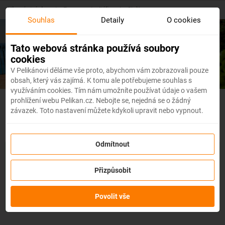
Skip
Hlavní stránka
/
Evropa
/
Itálie
/
Sicílie
to
Souhlas
Detaily
O cookies
main
content
Levné letenky
Sicílie
Tato webová stránka používá soubory
cookies
V Pelikánovi děláme vše proto, abychom vám zobrazovali pouze
obsah, který vás zajímá. K tomu ale potřebujeme souhlas s
využíváním cookies. Tím nám umožníte používat údaje o vašem
prohlížení webu Pelikan.cz. Nebojte se, nejedná se o žádný
Itálie - Flexibilní letenky
závazek. Toto nastavení můžete kdykoli upravit nebo vypnout.
Odmítnout
Se službou
změna z jakéhokoli důvodu
můžete změnit prvky
rezervace, jako je
datum, destinace nebo dokonce cestující,
a
Přizpůsobit
to až 3 dny před odletem
bez udání důvodu!
Po zakoupení
služby obdržíte
kredit až ve výši 80 % ceny rezervace
na
změnu údajů na letence. Službu si můžete zakoupit přímo
Povolit vše
během procesu rezervace letenky.