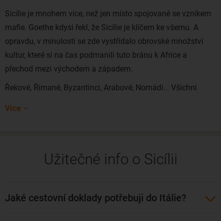
Sicílie je mnohem více, než jen místo spojované se vznikem
mafie. Goethe kdysi řekl, že Sicílie je klíčem ke všemu. A
opravdu, v minulosti se zde vystřídalo obrovské množství
kultur, které si na čas podmanili tuto bránu k Africe a
přechod mezi východem a západem.
Řekové, Římané, Byzantinci, Arabové, Nomádi... Všichni
dobyvatelé toužili vládnout této věčné křižovatce Středomoří.
Více
Dnes Sicílie láká zejména cestovatele, které zde ohromuje
její kulturní bohatství a dech beroucí přírodní rozmanitost v
podobě impozantních sopek, rušného
Palerma
, antických
Užitečné info o Sicílii
ruin Syrakus či vulkanických Liparských ostrovů.
K tomu přidejte jednu z nejlepších světových kuchyní, kde
rajčata připomínají sopečnou lávu a sýr ricotta sníh na
Jaké cestovní doklady potřebuji do Itálie?
vrcholu Etny. Sicílie je ostrov, který jednoduše musíte zažít!