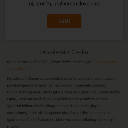
mi, prosím, s výběrem dovolené.
Další
Dovolená v Česku
Ne nadarmo se přeci říká:
„Všude dobře, doma nejlíp.“
Česká republika
toho nabízí mnoho.
Národní park Šumava vás nadchne svou koncentrovanou přírodou v
podobě tajemných rašelinišť, ledovcových jezer nebo pokladů
Boubínského pralesu. Skoro jako u moře se budete cítit u vodní nádrže
Lipno, která má hned několik písečných pláží a můžete se tam
vybláznit během windsurfingu, kiteboardingu a nebo jiných
adrenalinových aktivit. Na opačné straně republiky pak nesmíme
opomenout České Švýcarsko, které vás pohltí velkolepými skalními
masivy.