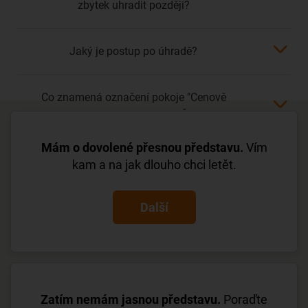
zbytek uhradit později?
Jaký je postup po úhradě?
Co znamená označení pokoje "Cenově
zvýhodněná / Economy" v Česku?
Mám o dovolené přesnou představu.
Vím
kam a na jak dlouho chci letět.
Další
Zatím nemám jasnou představu.
Poraďte