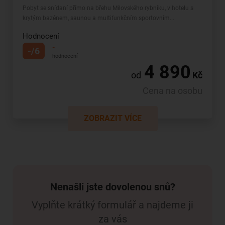
Pobyt se snídaní přímo na břehu Milovského rybníku, v hotelu s
krytým bazénem, saunou a multifunkčním sportovním...
Hodnocení
-
-/6
hodnocení
4 890
od
Kč
Cena na osobu
ZOBRAZIT VÍCE
Nenašli jste dovolenou snů?
Vyplňte krátký formulář a najdeme ji
za vás