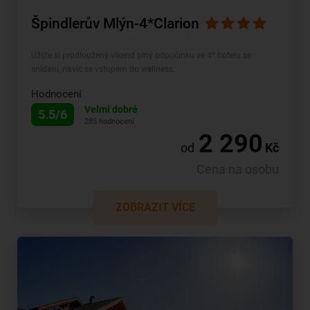
Špindlerův Mlýn-4*Clarion
Užijte si prodloužený víkend plný odpočinku ve 4* hotelu se
snídaní, navíc se vstupem do wellness.
Hodnocení
Velmi dobré
5.5/6
285 hodnocení
2 290
od
Kč
Cena na osobu
ZOBRAZIT VÍCE