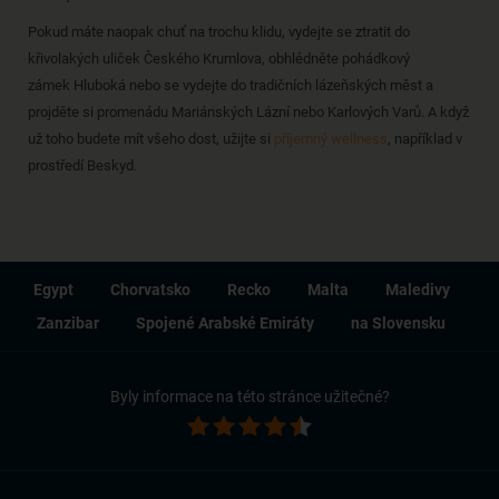
Pokud máte naopak chuť na trochu klidu, vydejte se ztratit do
křivolakých uliček Českého Krumlova, obhlédněte pohádkový
zámek Hluboká nebo se vydejte do tradičních lázeňských měst a
projděte si promenádu Mariánských Lázní nebo Karlových Varů. A když
už toho budete mít všeho dost, užijte si
příjemný wellness
, například v
prostředí Beskyd.
Egypt
Chorvatsko
Recko
Malta
Maledivy
Zanzibar
Spojené Arabské Emiráty
na Slovensku
Byly informace na této stránce užitečné?