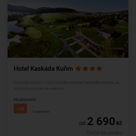
Hotel Kaskáda Kuřim
Dokonalý oddech v harmonickém prostředí golfového resortu, se
snídaní a vstupem do wellness.
Hodnocení
-
-/6
1 hodnocení
2 690
od
Kč
Cena na osobu