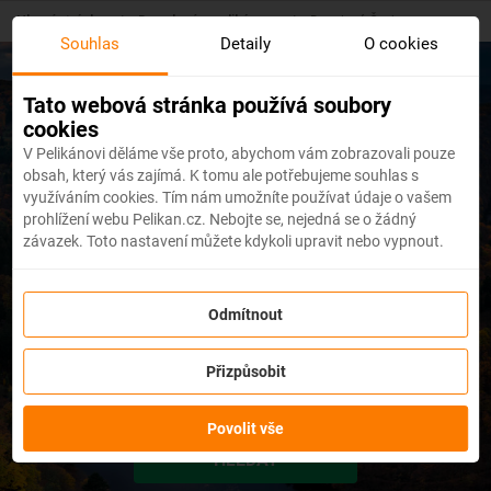
Skip
Hlavní stránka
/
Dovolené s pelikánem
/
Dovolená Česko
to
Souhlas
Detaily
O cookies
main
content
Tato webová stránka používá soubory
cookies
Dovolená Česko 2026
V Pelikánovi děláme vše proto, abychom vám zobrazovali pouze
obsah, který vás zajímá. K tomu ale potřebujeme souhlas s
využíváním cookies. Tím nám umožníte používat údaje o vašem
prohlížení webu Pelikan.cz. Nebojte se, nejedná se o žádný
závazek. Toto nastavení můžete kdykoli upravit nebo vypnout.
Odmítnout
dní
Přizpůsobit
Povolit vše
HLEDAT