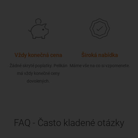
Vždy konečná cena
Široká nabídka
Žádné skryté poplatky. Pelikán
Máme vše na co si vzpomenete.
ou s
má vždy konečné ceny
Naš
í
dovolených.
FAQ - Často kladené otázky