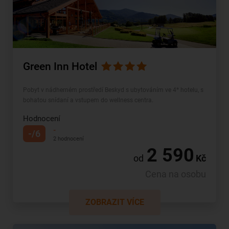
Green Inn Hotel
Pobyt v nádherném prostředí Beskyd s ubytováním ve 4* hotelu, s
bohatou snídaní a vstupem do wellness centra.
Hodnocení
-
-/6
2 hodnocení
2 590
od
Kč
Cena na osobu
ZOBRAZIT VÍCE