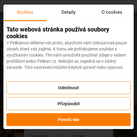
Skip
Hlavní stránka
/
Dovolená Itálie
/
Dovolená Florencia
to
Souhlas
Detaily
O cookies
main
content
Toskánsko
Florencie
Tato webová stránka používá soubory
cookies
V Pelikánovi děláme vše proto, abychom vám zobrazovali pouze
Dovolená Florencia 2026
obsah, který vás zajímá. K tomu ale potřebujeme souhlas s
využíváním cookies. Tím nám umožníte používat údaje o vašem
prohlížení webu Pelikan.cz. Nebojte se, nejedná se o žádný
závazek. Toto nastavení můžete kdykoli upravit nebo vypnout.
Odmítnout
Přizpůsobit
dní
Povolit vše