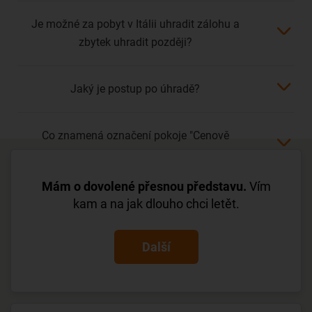
Je možné za pobyt v Itálii uhradit zálohu a
zbytek uhradit později?
Jaký je postup po úhradě?
Co znamená označení pokoje "Cenově
zvýhodněná / Economy" v Itálii?
Mám o dovolené přesnou představu.
Vím
kam a na jak dlouho chci letět.
Další