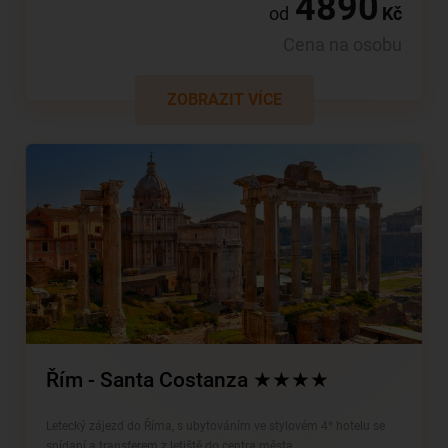
4890
od
Kč
Cena na osobu
ZOBRAZIT VÍCE
Řím - Santa Costanza ★★★★
Letecký zájezd do Říma, s ubytováním ve stylovém 4* hotelu se
snídaní a transferem z letiště do centra města.