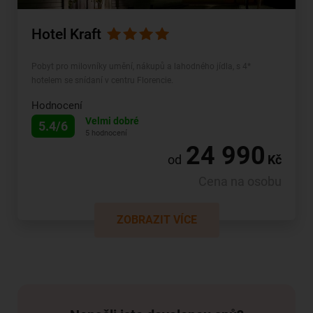
Hotel Kraft
Pobyt pro milovníky umění, nákupů a lahodného jídla, s 4*
hotelem se snídaní v centru Florencie.
Hodnocení
Velmi dobré
5.4/6
5 hodnocení
24 990
od
Kč
Cena na osobu
ZOBRAZIT VÍCE