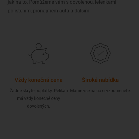
jak na to. Pomůžeme vám s dovolenou, letenkami,
pojištěním, pronájmem auta a dalším.
Vždy konečná cena
Široká nabídka
Žádné skryté poplatky. Pelikán
Máme vše na co si vzpomenete.
ou s
má vždy konečné ceny
Naš
í
dovolených.