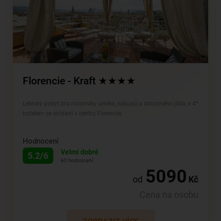
Florencie - Kraft ★★★★
Letecký pobyt pro milovníky umění, nákupů a lahodného jídla, s 4*
hotelem se snídaní v centru Florencie.
Hodnocení
Velmi dobré
5.2/6
63 hodnocení
5090
od
Kč
Cena na osobu