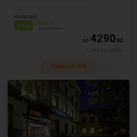
Hodnocení
Výborné
4.9/6
1252 hodnocení
4290
od
Kč
Cena na osobu
ZOBRAZIT VÍCE