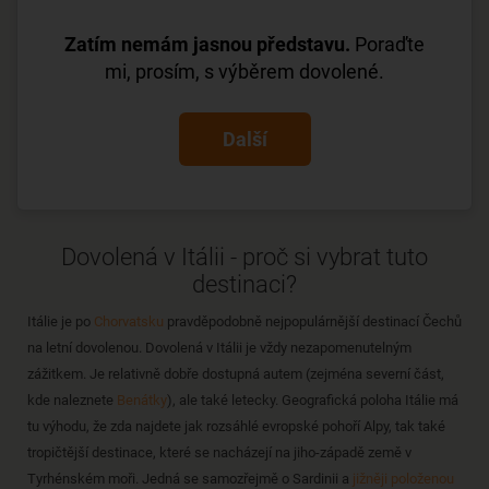
Zatím nemám jasnou představu.
Poraďte
mi, prosím, s výběrem dovolené.
Další
Dovolená v Itálii - proč si vybrat tuto
destinaci?
Itálie je po
Chorvatsku
pravděpodobně nejpopulárnější destinací Čechů
na letní dovolenou. Dovolená v Itálii je vždy nezapomenutelným
zážitkem. Je relativně dobře dostupná autem (zejména severní část,
kde naleznete
Benátky
), ale také letecky. Geografická poloha Itálie má
tu výhodu, že zda najdete jak rozsáhlé evropské pohoří Alpy, tak také
tropičtější destinace, které se nacházejí na jiho-západě země v
Tyrhénském moři. Jedná se samozřejmě o Sardinii a
jižněji položenou