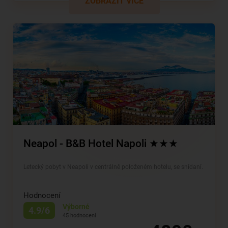
ZOBRAZIT VÍCE
Neapol - B&B Hotel Napoli ★★★
Letecký pobyt v Neapoli v centrálně položeném hotelu, se snídaní.
Hodnocení
Výborné
4.9/6
45 hodnocení