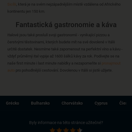
Sicílii
, která je na svém nejzápadnějším místě vzdálena od Afrického
kontinentu jen 150 km.
Fantastická gastronomie a káva
Italové jsou také proslulí svoji gastronomií - vynikající pizzou a
čerstvými těstovinami, kterých budete mít na své dovolené v Itálii
určitě dostatek. Nesmíme také zapomenout na perfektní víno a kávu -
vždyť průměrný ital vypije až 1600 šálků kávy za rok. Podívejte se na
naše first minute i last minute nabídky a nezapomeňte si
pronajmout
auto
pro pohodlnější cestování. Dovolenou v Itálii si jistě užijete.
Grécko
Bulharsko
Chorvátsko
Cyprus
Čierna
Byly informace na této stránce užitečné?