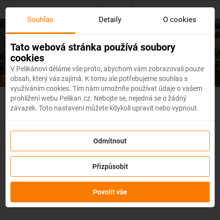
Skip
Hlavní stránka
/
Evropa
/
Finsko
/
Tampere
to
Souhlas
Detaily
O cookies
main
content
Levné letenky
Tampere
Tato webová stránka používá soubory
cookies
V Pelikánovi děláme vše proto, abychom vám zobrazovali pouze
obsah, který vás zajímá. K tomu ale potřebujeme souhlas s
využíváním cookies. Tím nám umožníte používat údaje o vašem
prohlížení webu Pelikan.cz. Nebojte se, nejedná se o žádný
Finsko - Flexibilní letenky
závazek. Toto nastavení můžete kdykoli upravit nebo vypnout.
Odmítnout
Se službou
změna z jakéhokoli důvodu
můžete změnit prvky
rezervace, jako je
datum, destinace nebo dokonce cestující,
a
Přizpůsobit
to až 3 dny před odletem
bez udání důvodu!
Po zakoupení
služby obdržíte
kredit až ve výši 80 % ceny rezervace
na
změnu údajů na letence. Službu si můžete zakoupit přímo
Povolit vše
během procesu rezervace letenky.