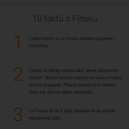
10 faktů o Finsku
1
Vedle finštiny je ve Finsku úředním jazykem i
švédština.
2
Finsko se někdy nazývá také "země půlnočního
slunce". Během letních měsíců na severu Finska
Slunce nezapadá. Přesně opačně je to během
zimy, kdy Slunce vůbec nevychází.
3
Ve Finsku až do 8 třídy základní školy učitelé
neznámkují žáky.