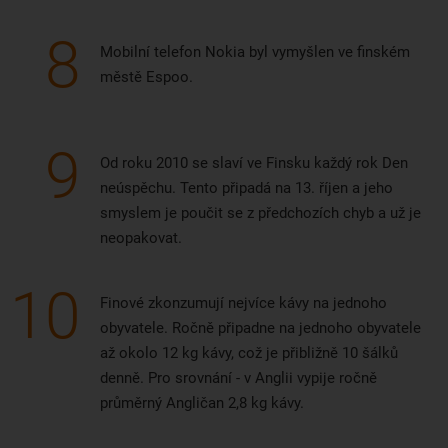
8
Mobilní telefon Nokia byl vymyšlen ve finském
městě Espoo.
9
Od roku 2010 se slaví ve Finsku každý rok Den
neúspěchu. Tento připadá na 13. říjen a jeho
smyslem je poučit se z předchozích chyb a už je
neopakovat.
10
Finové zkonzumují nejvíce kávy na jednoho
obyvatele. Ročně připadne na jednoho obyvatele
až okolo 12 kg kávy, což je přibližně 10 šálků
denně. Pro srovnání - v Anglii vypije ročně
průměrný Angličan 2,8 kg kávy.