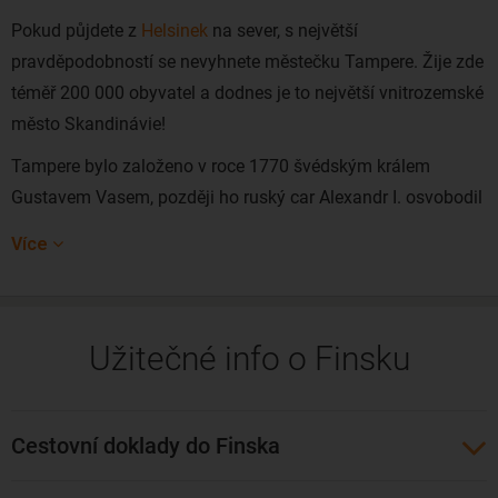
Pokud půjdete z
Helsinek
na sever, s největší
pravděpodobností se nevyhnete městečku Tampere. Žije zde
téměř 200 000 obyvatel a dodnes je to největší vnitrozemské
město Skandinávie!
Tampere bylo založeno v roce 1770 švédským králem
Gustavem Vasem, později ho ruský car Alexandr I. osvobodil
od daní. To přilákalo mnoho podnikatelů a začal se zde ve
Více
velkém rozvíjet průmysl. Zajímavostí například je, že
Tampere bylo v roce 1882 prvním skandinávským městem
osvětleným veřejným osvětlením.
Užitečné info o Finsku
V současnosti je již mnoho továren zavřených, avšak z
obrovských továrních hal vznikají stylové a drahé loftové
byty, nákupní centra či galerie. Blízko Tampere se nachází
Cestovní doklady do Finska
město Nokia, kde se vyrábí i stejnojmenná značka mobilních
telefonů.