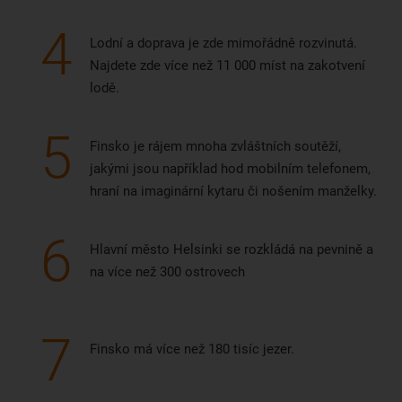
4
Lodní a doprava je zde mimořádně rozvinutá.
Najdete zde více než 11 000 míst na zakotvení
lodě.
5
Finsko je rájem mnoha zvláštních soutěží,
jakými jsou například hod mobilním telefonem,
hraní na imaginární kytaru či nošením manželky.
6
Hlavní město Helsinki se rozkládá na pevnině a
na více než 300 ostrovech
7
Finsko má více než 180 tisíc jezer.