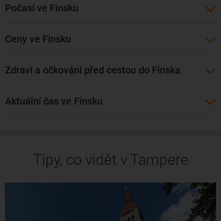
Počasí ve Finsku
Levné letenky do Tampere lze rezervovat z
Prahy
i
Vídně
.
Přímý let do Tampere zajišťuje letecká společnost
Ryanair
. Z
Ceny ve Finsku
Prahy a Vídně lze letět do tohoto finského městečka s jedním
přestupem díky aerolinkám jako Air Baltic či Finnair .
Zdraví a očkování před cestou do Finska
Aktuální čas ve Finsku
Tipy, co vidět v Tampere