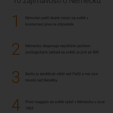
10 zajímavostí o Něměcku
1
Němcům patří druhé místo na světě v
konzumaci piva na obyvatele
2
Německo disponuje největším počtem
zoologických zahrad na světě, je jich až 400
3
Berlín je devětkrát větší než Paříž a má více
mostů než Benátky
4
První magazín na světě vyšel v Německu v roce
1663