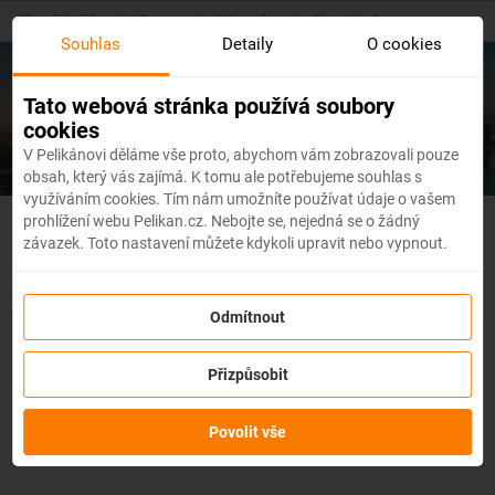
Skip
Hlavní stránka
/
Evropa
/
Německo
/
Düsseldorf
to
Souhlas
Detaily
O cookies
main
content
Levné letenky
Düsseldorf
Tato webová stránka používá soubory
cookies
V Pelikánovi děláme vše proto, abychom vám zobrazovali pouze
obsah, který vás zajímá. K tomu ale potřebujeme souhlas s
využíváním cookies. Tím nám umožníte používat údaje o vašem
prohlížení webu Pelikan.cz. Nebojte se, nejedná se o žádný
Německo - Flexibilní letenky
závazek. Toto nastavení můžete kdykoli upravit nebo vypnout.
Odmítnout
Se službou
změna z jakéhokoli důvodu
můžete změnit prvky
rezervace, jako je
datum, destinace nebo dokonce cestující,
a
Přizpůsobit
to až 3 dny před odletem
bez udání důvodu!
Po zakoupení
služby obdržíte
kredit až ve výši 80 % ceny rezervace
na
změnu údajů na letence. Službu si můžete zakoupit přímo
Povolit vše
během procesu rezervace letenky.