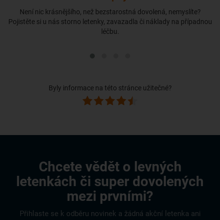
Není nic krásnějšího, než bezstarostná dovolená, nemyslíte?
Pojistěte si u nás storno letenky, zavazadla či náklady na případnou
léčbu.
Byly informace na této stránce užitečné?
Chcete vědět o levných
letenkách či super dovolených
mezi prvními?
Přihlaste se k odběru novinek a žádná akční letenka ani