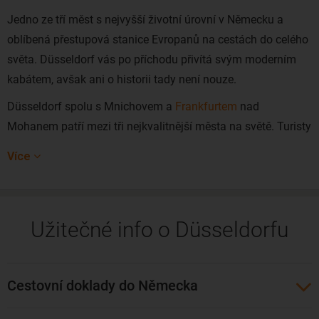
Jedno ze tří měst s nejvyšší životní úrovní v Německu a
oblíbená přestupová stanice Evropanů na cestách do celého
světa. Düsseldorf vás po příchodu přivítá svým moderním
kabátem, avšak ani o historii tady není nouze.
Düsseldorf spolu s Mnichovem a
Frankfurtem
nad
Mohanem patří mezi tři nejkvalitnější města na světě. Turisty
zaujme zejména živé, staré město, které může připomínat
Více
Prahu. Najdete zde na relativně malé ploše množství
kvalitních restaurací, barů a hospůdek. Určitě si nenechte ujít
možnost ochutnat nejznámější kvašené pivo Altbier. Dále si
Užitečné info o Düsseldorfu
vyhraďte čas a navštivte muzea a galerie světových jmen,
kde se nacházejí exponáty takových umělců jako Picasso,
Dalí, Warhol či Rubens.
Cestovní doklady do Německa
Levné letenky do Düsseldorfu můžete rezervovat zejména z
Prahy
a
Vídně
. Přímý let do Düsseldorfu zajišťují letecké