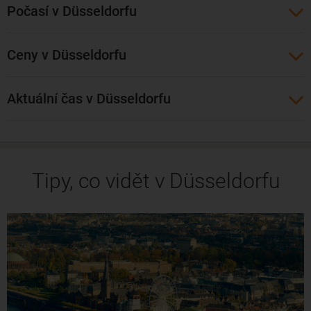
Počasí v Düsseldorfu
společnosti
Austrian Airlines
, Eurowings a ČSA resp.
SmartWings. Přímý let trvá přibližně hodinu a patnáct minut.
Ceny v Düsseldorfu
Aktuální čas v Düsseldorfu
Tipy, co vidět v Düsseldorfu