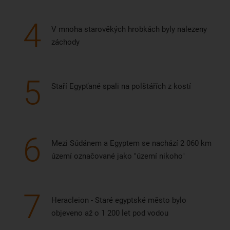
4
V mnoha starověkých hrobkách byly nalezeny
záchody
5
Staří Egypťané spali na polštářích z kostí
6
Mezi Súdánem a Egyptem se nachází 2 060 km
území označované jako "území nikoho"
7
Heracleion - Staré egyptské město bylo
objeveno až o 1 200 let pod vodou