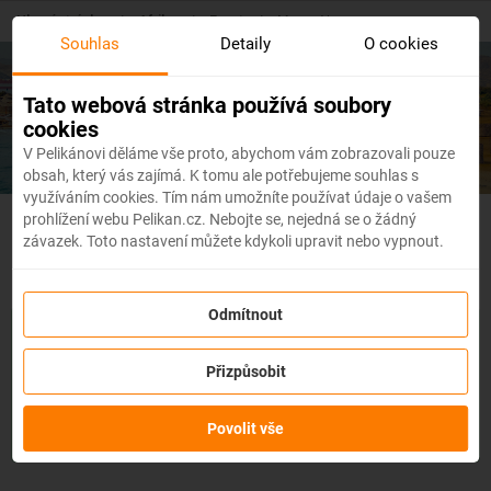
Skip
Hlavní stránka
/
Afrika
/
Egypt
/
Marsa Alam
to
Souhlas
Detaily
O cookies
main
content
Levné letenky
Marsa Alam
Tato webová stránka používá soubory
cookies
V Pelikánovi děláme vše proto, abychom vám zobrazovali pouze
obsah, který vás zajímá. K tomu ale potřebujeme souhlas s
využíváním cookies. Tím nám umožníte používat údaje o vašem
prohlížení webu Pelikan.cz. Nebojte se, nejedná se o žádný
Egypt - Flexibilní letenky
závazek. Toto nastavení můžete kdykoli upravit nebo vypnout.
Odmítnout
Se službou
změna z jakéhokoli důvodu
můžete změnit prvky
rezervace, jako je
datum, destinace nebo dokonce cestující,
a
Přizpůsobit
to až 3 dny před odletem
bez udání důvodu!
Po zakoupení
služby obdržíte
kredit až ve výši 80 % ceny rezervace
na
změnu údajů na letence. Službu si můžete zakoupit přímo
Povolit vše
během procesu rezervace letenky.