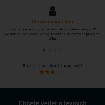
Cestovní pojištění
Není nic krásnějšího, než bezstarostná dovolená, nemyslíte?
Pojistěte si u nás storno letenky, zavazadla či náklady na případnou
léčbu.
Byly informace na této stránce užitečné?
Chcete vědět o levných