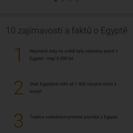
10 zajímavostí a faktů o Egyptě
1
Nejstarší šaty na světě byly nalezeny právě v
Egyptě - mají 5 000 let
2
Staří Egypťané měli až 1 400 různých bohů a
bohyň
3
Tradice svatebních prstenů pochází z Egypta