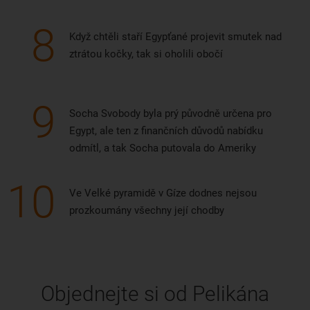
8
Když chtěli staří Egypťané projevit smutek nad
ztrátou kočky, tak si oholili obočí
9
Socha Svobody byla prý původně určena pro
Egypt, ale ten z finančních důvodů nabídku
odmítl, a tak Socha putovala do Ameriky
10
Ve Velké pyramidě v Gíze dodnes nejsou
prozkoumány všechny její chodby
Objednejte si od Pelikána