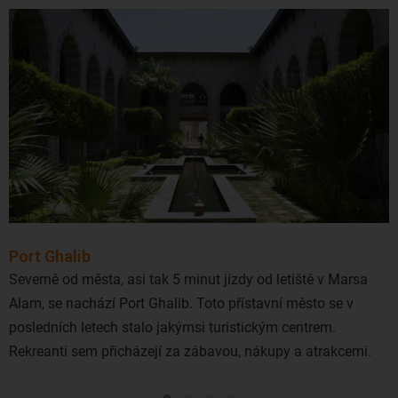
peněz. Nakonec zimní měsíce slibují v Egyptě v průměru až
10 hodin slunečního svitu denně.
Kategorie hotelů neodpovídá evropské, proto doporučujeme
minimálně 4 hvězdičkový hotel, a i zde však je třeba být
opatrný, ne všechny čtyř a pětihvězdičkové hotely jsou na
stejné úrovni a některé pětihvězdičkové hotely mohou být
spíše na úrovni lepšího čtyřhvězdičkového hotelu.
Port Ghalib
Severně od města, asi tak 5 minut jízdy od letiště v Marsa
Alam, se nachází Port Ghalib. Toto přístavní město se v
posledních letech stalo jakýmsi turistickým centrem.
Rekreanti sem přicházejí za zábavou, nákupy a atrakcemi.