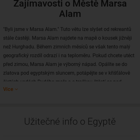
Zajímavosti o Městě Marsa
Alam
"Byli jsme v Marsa Alam." Tuto větu lze slyšet od rekreantů
stále častěji. Marsa Alam najdete na mapě o kousek jižněji
než Hurghadu. Během zimních měsíců se však tento malý
geografický rozdíl odrazí i na teploměru. Pokud chcete utéct
před zimou, Marsa Alam je výborný nápad. Opálíte se do
zlatova pod egyptským sluncem, potápějte se v křišťálově
čistých vodách Rudého moře a s troškou štěstí se pod
Více
hladinou setkáte i s mořskými želvami.
Proč Češi milují Marsa Alam a proč se zde vyplatí jet na
dovolenou? V první řadě jsou zde skutečně exkluzivní rezorty
Užitečné info o Egyptě
a celoročně ideální podmínky na šnorchlování. Marsa Alam
potěší i všechny ty, kteří si chtějí zkusit plavání s delfíny,
mořskými želvami a je to zároveň ideální destinace i na