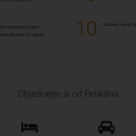
10
Toronto má až 5
ých osobností, jako
Keanu Reeves či rapper
Objednejte si od Pelikána