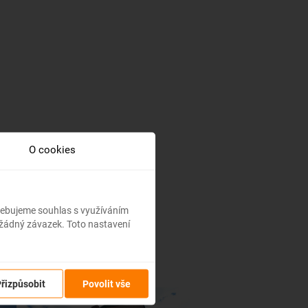
O cookies
třebujeme souhlas s využíváním
 žádný závazek. Toto nastavení
řizpůsobit
Povolit vše