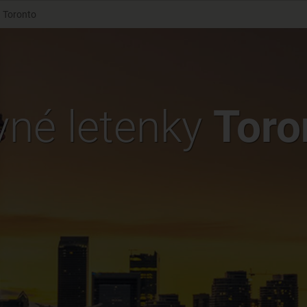
Toronto
vné letenky
Toro