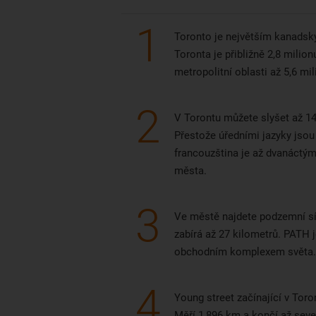
.
1
Toronto je největším kanads
Toronta je přibližně 2,8 milion
metropolitní oblasti až 5,6 mil
2
V Torontu můžete slyšet až 14
Přestože úředními jazyky jsou 
francouzština je až dvanáctý
města.
3
Ve městě najdete podzemní sí
zabírá až 27 kilometrů. PATH
obchodním komplexem světa.
4
Young street začínající v Toron
Měří 1,896 km a končí až seve