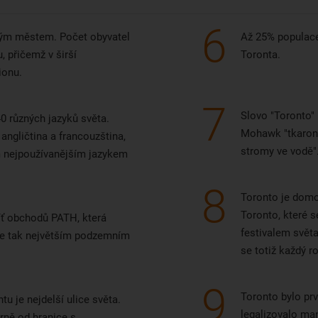
6
kým městem. Počet obyvatel
Až 25% populace
u, přičemž v širší
Toronta.
ionu.
7
Slovo "Toronto"
0 různých jazyků světa.
Mohawk "tkaront
angličtina a francouzština,
stromy ve vodě"
m nejpoužívanějším jazykem
8
Toronto je domo
Toronto, které 
ť obchodů PATH, která
festivalem svět
 je tak největším podzemním
se totiž každý r
9
Toronto bylo pr
tu je nejdelší ulice světa.
legalizovalo man
rně od hranice s