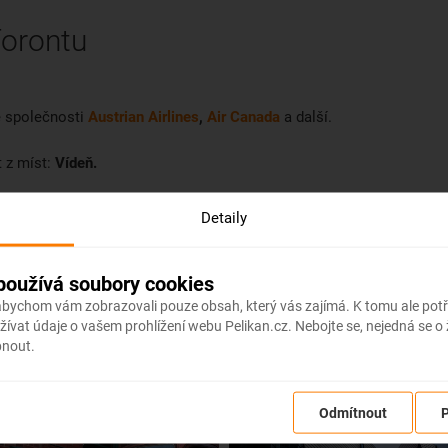
Torontu
ké společnosti
Austrian Airlines
,
Air Canada
a další.
 z míst:
Vídeň.
1.
Detaily
používá soubory cookies
 abychom vám zobrazovali pouze obsah, který vás zajímá. K tomu ale po
ívat údaje o vašem prohlížení webu Pelikan.cz. Nebojte se, nejedná se o
pnout.
tu
Odmítnout
P