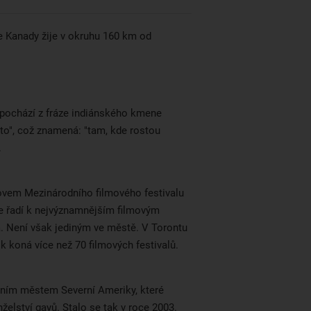
prodejny.
vodopádů.
 Kanady žije v okruhu 160 km od
 pochází z fráze indiánského kmene
o", což znamená: "tam, kde rostou
.
vem Mezinárodního filmového festivalu
se řadí k nejvýznamnějším filmovým
a. Není však jediným ve městě. V Torontu
ok koná více než 70 filmových festivalů.
vním městem Severní Ameriky, které
želství gayů. Stalo se tak v roce 2003.