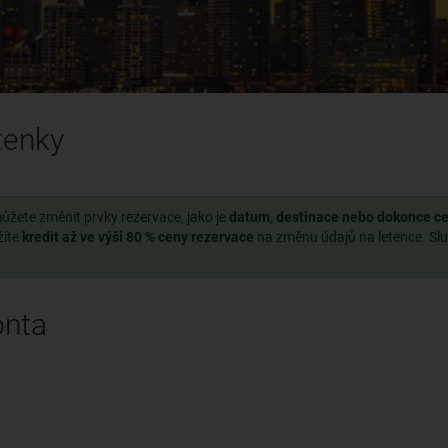
etenky
ůžete změnit prvky rezervace, jako je
datum, destinace nebo dokonce ces
žíte
kredit až ve výši 80 % ceny rezervace
na změnu údajů na letence. Sl
onta