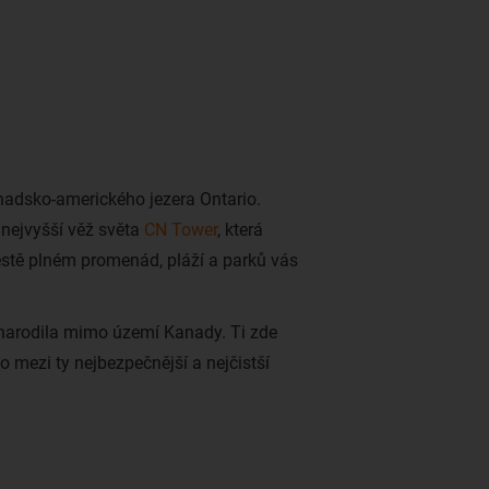
anadsko-amerického jezera Ontario.
nejvyšší věž světa
CN Tower
, která
ěstě plném promenád, pláží a parků vás
ž narodila mimo území Kanady. Ti zde
o mezi ty nejbezpečnější a nejčistší
í domácí obyvatelé, množství
nosti a nedaleké dech beroucí
 se skutečně vyplatí vidět.