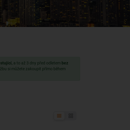
tující,
a to až 3 dny před odletem
bez
užbu si můžete zakoupit přímo během