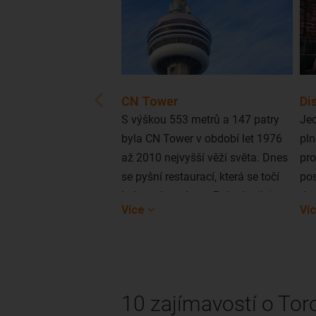
CN Tower
Dis
S výškou 553 metrů a 147 patry
Jed
byla CN Tower v období let 1976
pln
až 2010 nejvyšší věží světa. Dnes
pro
se pyšní restaurací, která se točí
pos
kolem vlastní osy. Pokud milujete
dne
Více
Ví
život na hraně, jistě vás potěší
umě
atrakce EdgeWalk, v rámci níž se
des
můžete projít po obvodu věže ve
res
výšce 356 metrů nad zemí. Při
čtv
tomto adrenalinovém zážitku vás
výs
10 zajímavostí o Tor
bude jistit jen lano.