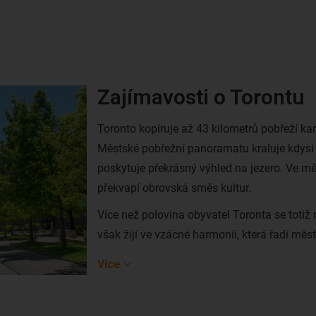
Zajímavosti o Torontu
Toronto kopíruje až 43 kilometrů pobřeží k
Městské pobřežní panoramatu kraluje kdysi 
poskytuje překrásný výhled na jezero. Ve m
překvapí obrovská směs kultur.
Více než polovina obyvatel Toronta se toti
však žijí ve vzácné harmonii, která řadí měst
metropole celého světa. Mimořádně přátelšt
Více
prvotřídních restaurací, skvělé nákupní mož
Niagarské vodopády - Toronto je místo, které