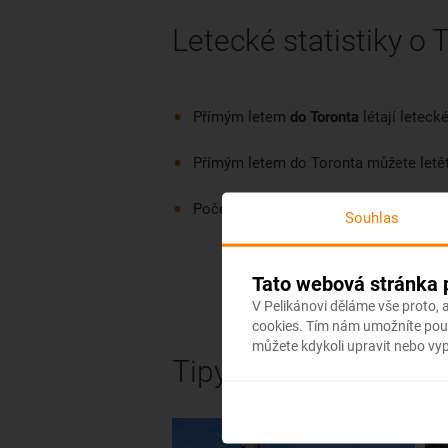
Letecké statistiky o 
Přímým letem
do Toronta
létají letec
Přímým letem do Toronta můžete letět
Počet mezinárodních letišť v Torontu: 
Souhlas
Tato webová stránka 
V Pelikánovi děláme vše proto,
cookies. Tím nám umožníte použ
můžete kdykoli upravit nebo vy
Tipy, co vidět v Toron