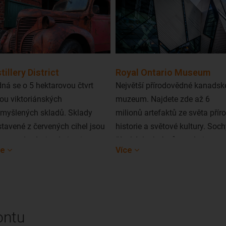
tillery District
Royal Ontario Museum
ná se o 5 hektarovou čtvrt
Největší přírodovědné kanadsk
ou viktoriánských
muzeum. Najdete zde až 6
myšlených skladů. Sklady
milionů artefaktů ze světa přír
tavené z červených cihel jsou
historie a světové kultury. Soch
s trendovými galeriemi,
čínských chrámů a galerie
ce
Více
leckými studiemi,
korejského umění patří k těm
ignovými butiky, kavárnami a
nejlepším na světě. Děti jistě
tauracemi. Během léta se v
potěší i egyptské mumie,
rti konají jazzové koncerty,
dinosauři a replika netopýří
tavy a foodie festivaly.
jeskyně.
ontu