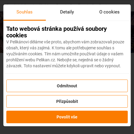
Skip
Hlavní stránka
/
Jižní Amerika
/
Brazílie
/
Sao Paulo
to
Souhlas
Detaily
O cookies
main
content
Levné letenky
Sao Paulo
Tato webová stránka používá soubory
cookies
V Pelikánovi děláme vše proto, abychom vám zobrazovali pouze
obsah, který vás zajímá. K tomu ale potřebujeme souhlas s
využíváním cookies. Tím nám umožníte používat údaje o vašem
prohlížení webu Pelikan.cz. Nebojte se, nejedná se o žádný
Brazílie - Flexibilní letenky
závazek. Toto nastavení můžete kdykoli upravit nebo vypnout.
Odmítnout
Se službou
změna z jakéhokoli důvodu
můžete změnit prvky
rezervace, jako je
datum, destinace nebo dokonce cestující,
a
Přizpůsobit
to až 3 dny před odletem
bez udání důvodu!
Po zakoupení
služby obdržíte
kredit až ve výši 80 % ceny rezervace
na
změnu údajů na letence. Službu si můžete zakoupit přímo
Povolit vše
během procesu rezervace letenky.