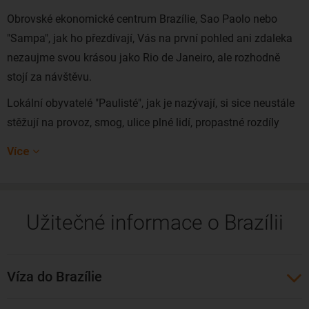
Obrovské ekonomické centrum Brazílie, Sao Paolo nebo
"Sampa", jak ho přezdívají, Vás na první pohled ani zdaleka
nezaujme svou krásou jako Rio de Janeiro, ale rozhodně
stojí za návštěvu.
Lokální obyvatelé "Paulisté", jak je nazývají, si sice neustále
stěžují na provoz, smog, ulice plné lidí, propastné rozdíly
mezi bohatými a chudými, ale na druhé straně nedají na své
Více
město dopustit, a nikdy by nechtěli žít jinde.
Sao Paolo je totiž kulturním centrem, kde si můžete spolu s
Paulisty vychutnat skvělou gastronomii, rušný noční život v
Užitečné informace o Brazílii
části Vila Madalena, navštívit kulturní centra, galerie
světového umění, vynikající muzea, neobvyklá kina,
experimentální divadla, nebo si tu dejte umělecké dílo
Víza do Brazílie
vytetovat rovnou na své tělo, jak je to nyní velkým trendem.
Na ruch velkoměsta zapomenete při procházce nádherným