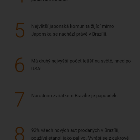
5
Největší japonská komunita žijící mimo
Japonska se nachází právě v Brazílii.
6
Má druhý nejvyšší počet letišť na světě, hned po
USA!
7
Národním zvířátkem Brazílie je papoušek.
8
92% všech nových aut prodaných v Brazílii,
používá etanol jako palivo. Vyrábí se z cukrové