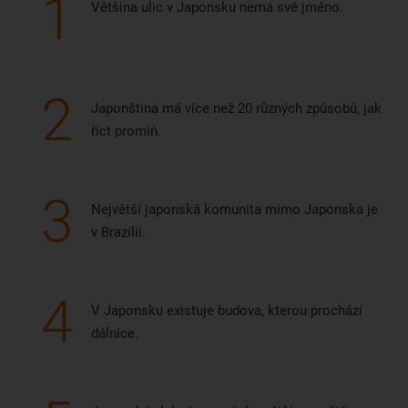
1
Většina ulic v Japonsku nemá své jméno.
2
Japonština má více než 20 různých způsobů, jak
říct promiň.
3
Největší japonská komunita mimo Japonska je
v Brazílii.
4
V Japonsku existuje budova, kterou prochází
dálnice.