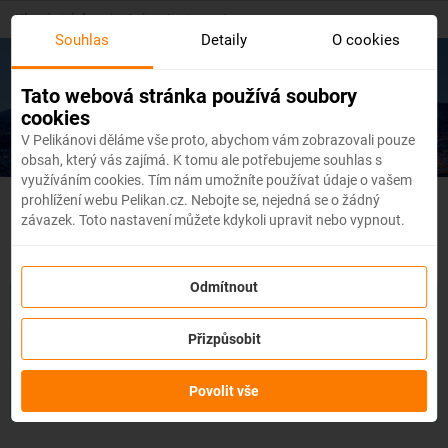
Skip
Hlavní stránka
/
Asie
/
Japonsko
to
Souhlas
Detaily
O cookies
main
content
Levné letenky
Japonsko
Tato webová stránka používá soubory
cookies
V Pelikánovi děláme vše proto, abychom vám zobrazovali pouze
obsah, který vás zajímá. K tomu ale potřebujeme souhlas s
využíváním cookies. Tím nám umožníte používat údaje o vašem
prohlížení webu Pelikan.cz. Nebojte se, nejedná se o žádný
Japonsko - Flexibilní letenky
závazek. Toto nastavení můžete kdykoli upravit nebo vypnout.
Odmítnout
Se službou
změna z jakéhokoli důvodu
můžete změnit prvky
rezervace, jako je
datum, destinace nebo dokonce cestující,
a
Přizpůsobit
to až 3 dny před odletem
bez udání důvodu!
Po zakoupení
služby obdržíte
kredit až ve výši 80 % ceny rezervace
na
změnu údajů na letence. Službu si můžete zakoupit přímo
Povolit vše
během procesu rezervace letenky.