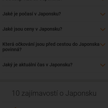
najobľúbenejšími japonskými špecialitami. Známa je najmä
rezancová polievka Hakata ramen, ktorú odporúčame
Jaké je počasí v Japonsku?
vychutnať si v niektorom z pouličných stánkov.
Lacné letenky do mesta Fukuoka viete rezervovať s odletom
Jaké jsou ceny v Japonsku?
z Viedne, Budapešti i Prahy. Priamy let do Fukuoky z našich
končín neexistuje. Avšak s jedným prestupom možno letieť
Která očkování jsou před cestou do Japonska
komfortne so spoločnosťami China Airlines, EVA Air, Korean
povinná?
Air.
Jaký je aktuální čas v Japonsku?
10 zajímavostí o Japonsku