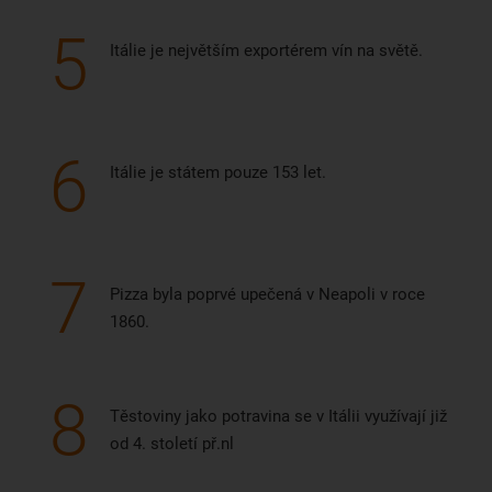
5
Itálie je největším exportérem vín na světě.
6
Itálie je státem pouze 153 let.
7
Pizza byla poprvé upečená v Neapoli v roce
1860.
8
Těstoviny jako potravina se v Itálii využívají již
od 4. století př.nl