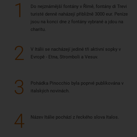
1
Do nejznámější fontány v Římě, fontány di Trevi
turisté denně naházejí přibližně 3000 eur. Peníze
jsou na konci dne z fontány vybrané a jdou na
charitu.
2
V Itálii se nacházejí jediné tři aktivní sopky v
Evropě - Etna, Stromboli a Vesuv.
3
Pohádka Pinocchio byla poprvé publikována v
italských novinách.
4
Název Itálie pochází z řeckého slova Italos.