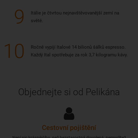
9
Itálie je čtvrtou nejnavštěvovanější zemí na
světě.
10
Ročně vypijí Italové 14 bilionů šálků espresso.
Každý Ital spotřebuje za rok 3,7 kilogramu kávy.
Objednejte si od Pelikána
Cestovní pojištění
Není nic krásnějšího, než bezstarostná dovolená, nemyslíte?