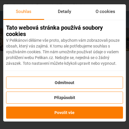
Skip
Hlavní stránka
/
Evropa
/
Itálie
/
Brindisi
to
Souhlas
Detaily
O cookies
main
content
Levné letenky
Brindisi
Tato webová stránka používá soubory
cookies
V Pelikánovi děláme vše proto, abychom vám zobrazovali pouze
obsah, který vás zajímá. K tomu ale potřebujeme souhlas s
využíváním cookies. Tím nám umožníte používat údaje o vašem
prohlížení webu Pelikan.cz. Nebojte se, nejedná se o žádný
Itálie - Flexibilní letenky
závazek. Toto nastavení můžete kdykoli upravit nebo vypnout.
Odmítnout
Se službou
změna z jakéhokoli důvodu
můžete změnit prvky
rezervace, jako je
datum, destinace nebo dokonce cestující,
a
Přizpůsobit
to až 3 dny před odletem
bez udání důvodu!
Po zakoupení
služby obdržíte
kredit až ve výši 80 % ceny rezervace
na
změnu údajů na letence. Službu si můžete zakoupit přímo
Povolit vše
během procesu rezervace letenky.