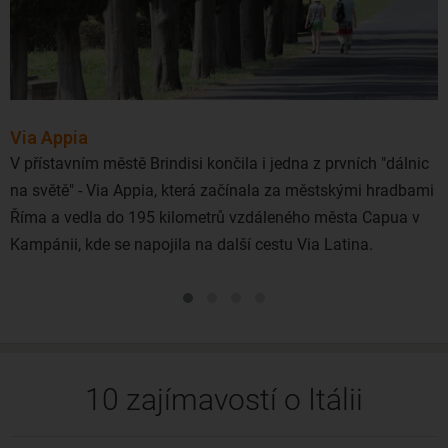
Brindisi. Čeká tam na Vás nádherná nedotčená příroda.
Brindisi není v našich končinách příliš známou lokalitou.
Avšak nová linka letecké společnosti Laudamotion (
Ryanair
)
otevřela nové možnosti i Čechům, kteří mohou na jih Itálie
létat bez přestupu z
Vídně
. Levné letenky do Brindisi si tedy
Via Appia
nejčastěji rezervujete z Vídně a
Prahy
.
V přístavním městě Brindisi končila i jedna z prvních "dálnic
na světě" - Via Appia, která začínala za městskými hradbami
Říma a vedla do 195 kilometrů vzdáleného města Capua v
Kampánii, kde se napojila na další cestu Via Latina.
10 zajímavostí o Itálii