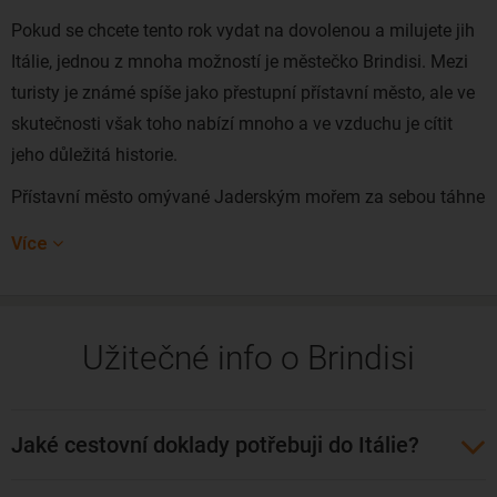
Pokud se chcete tento rok vydat na dovolenou a milujete jih
Itálie, jednou z mnoha možností je městečko Brindisi. Mezi
turisty je známé spíše jako přestupní přístavní město, ale ve
skutečnosti však toho nabízí mnoho a ve vzduchu je cítit
jeho důležitá historie.
Přístavní město omývané Jaderským mořem za sebou táhne
dost důležitou a spletitou historii. Říká se, že město Brindisi
Více
založil bájný hrdina Diomedes, poté ho okupovali kolonisté z
Řecka, ale jen do té doby, než si ho podmanili Římané.
Později se dostalo i do rukou Byzantské říše. Na chvíli ho
Užitečné info o Brindisi
měli i Benátčané, Španělé, Francouzi, a dokonce i Rakušané.
Město je známé i tím, že tudy procházela Křížová výprava
nebo že se zde vylodila slavná Kleopatra, když přišla
Jaké cestovní doklady potřebuji do Itálie?
navštívit Caesara.
V přístavním městě Brindisi končila i jedna z prvních "dálnic