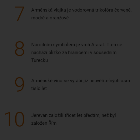
7
Arménská vlajka je vodorovná trikolóra červené,
modré a oranžové
8
Národním symbolem je vrch Ararat. Tten se
nachází blízko za hranicemi v sousedním
Turecku
9
Arménské víno se vyrábí již neuvěřitelných osm
tisíc let
10
Jerevan založili třicet let předtím, než byl
založen Řím