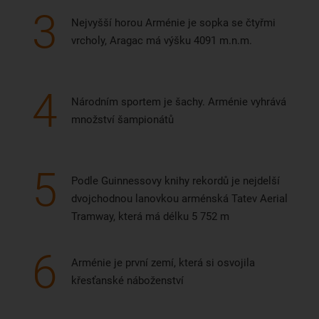
3
Nejvyšší horou Arménie je sopka se čtyřmi
vrcholy, Aragac má výšku 4091 m.n.m.
4
Národním sportem je šachy. Arménie vyhrává
množství šampionátů
5
Podle Guinnessovy knihy rekordů je nejdelší
dvojchodnou lanovkou arménská Tatev Aerial
Tramway, která má délku 5 752 m
6
Arménie je první zemí, která si osvojila
křesťanské náboženství