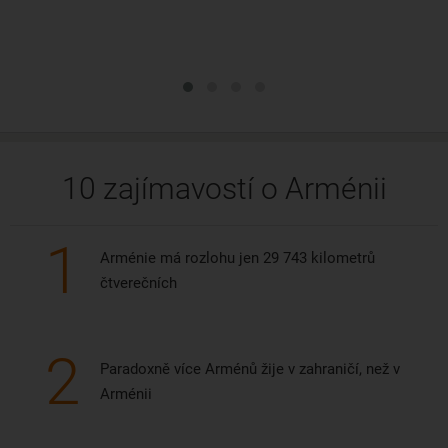
10 zajímavostí o Arménii
1
Arménie má rozlohu jen 29 743 kilometrů
čtverečních
2
Paradoxně více Arménů žije v zahraničí, než v
Arménii