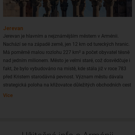
tak mladé není.
Levné letenky do Arménie lze rezervovat s odletem z
Prahy
a
Vídně
. Stačí sledovat na Pelikánu akční nabídky leteckých
Jerevan
společností
LOT
, Ukraine International,
Aeroflot
či
Qatar
Jerevan je hlavním a nejznámějším městem v Arménii.
Airways
.
Nachází se na západě země, jen 12 km od tureckých hranic.
Má poměrně malou rozlohu 227 km² a počet obyvatel těsně
nad jedním milionem. Město je velmi staré, což dosvědčuje i
fakt, že bylo vybudováno na místě, kde stála již v roce 783
před Kristem starodávná pevnost. Význam městu dávala
strategická poloha na křižovatce důležitých obchodních cest
z Ruska a Anatolie do Persie.
Více
Jerevan a celá Arménie patří mezi nejstarší osídlené místa
na naší Zemi. Jerevan je velmi příjemná metropole, která
nabízí krásná zákoutí, památky, muzea a zároveň moderní
společenský život, který byste o kousek dál v podstatně