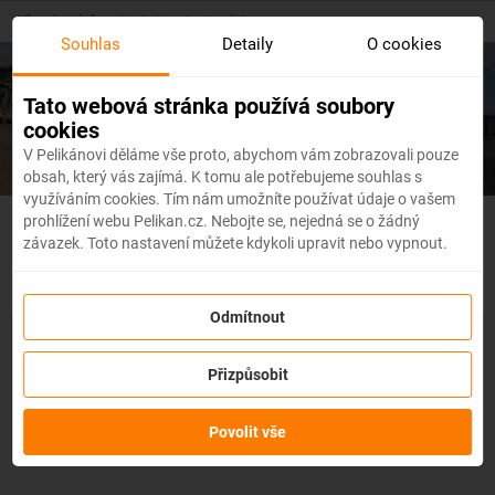
Skip
Hlavní stránka
/
Asie
/
Arménie
to
Souhlas
Detaily
O cookies
main
content
Levné letenky
Arménie
Tato webová stránka používá soubory
cookies
V Pelikánovi děláme vše proto, abychom vám zobrazovali pouze
obsah, který vás zajímá. K tomu ale potřebujeme souhlas s
využíváním cookies. Tím nám umožníte používat údaje o vašem
prohlížení webu Pelikan.cz. Nebojte se, nejedná se o žádný
Armenie - Flexibilní letenky
závazek. Toto nastavení můžete kdykoli upravit nebo vypnout.
Odmítnout
Se službou
změna z jakéhokoli důvodu
můžete změnit prvky
rezervace, jako je
datum, destinace nebo dokonce cestující,
a
Přizpůsobit
to až 3 dny před odletem
bez udání důvodu!
Po zakoupení
služby obdržíte
kredit až ve výši 80 % ceny rezervace
na
změnu údajů na letence. Službu si můžete zakoupit přímo
Povolit vše
během procesu rezervace letenky.