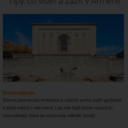
Tipy, co vidět a zažít v Arménii
Matenadaran
Slavná jerevanská knihovna a vzácný archiv patří společně
k pýše města i celé země. Lze zde najít tisíce vzácných
manuskripů, které se zachovaly několik století.