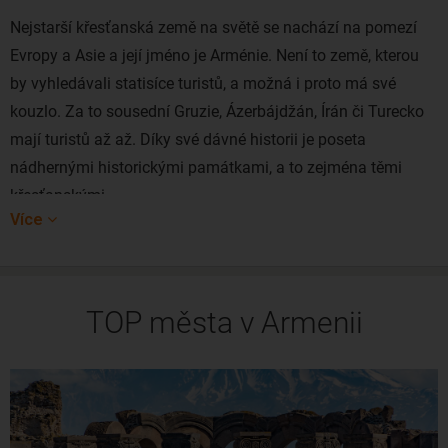
Nejstarší křesťanská země na světě se nachází na pomezí
Evropy a Asie a její jméno je Arménie. Není to země, kterou
by vyhledávali statisíce turistů, a možná i proto má své
kouzlo. Za to sousední Gruzie, Ázerbájdžán, Írán či Turecko
mají turistů až až. Díky své dávné historii je poseta
nádhernými historickými památkami, a to zejména těmi
křesťanskými.
Více
Většina Arménie je hornatá a bude tedy zajímat také lidí,
kteří mají v lásce turistiku. Navíc množství historických
artefaktů a památek se nachází přímo v přírodě. Arménie
TOP města v Armenii
není velký stát. Rozlohou je přibližně tak velké jako polovina
sousedního Slovenska, zato se většina území nachází v
nadmořské výšce 1000 m.n.m. Arménie je relativně mladou
krajinou, protože podobně jako ČR vznikla až po rozpadu
SSSR. Hlavním městem je Jerevan a naopak toto město až