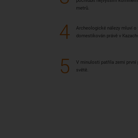
pochlubit nejvyšším komínem 
metrů.
4
Archeologické nálezy mluví o 
domestikován právě v Kazach
5
V minulosti patřila zemi první
světě.