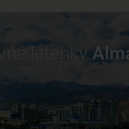
vné letenky
Alm