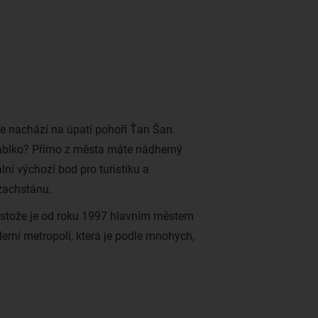
se nachází na úpatí pohoří Ťan Šan.
jablko? Přímo z města má
te n
á
dhern
ý
ální výchozí bod pro turistiku a
achst
ánu.
sto
že je od roku 1997 hlavním mě
stem
derní
metropol
í, která je podle mnohý
ch,
y je ulice Ž
ibek Zoli, co
ž v překladu
á období mezi 10. a 14. stoletím.
 t
é
to unik
átní obchodní cesty, kterou v
šno a krásně ž
ivo.