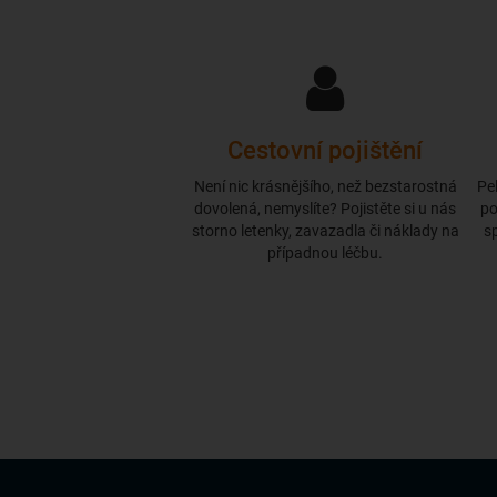
Cestovní pojištění
Není nic krásnějšího, než bezstarostná
Pe
dovolená, nemyslíte? Pojistěte si u nás
po
storno letenky, zavazadla či náklady na
s
případnou léčbu.