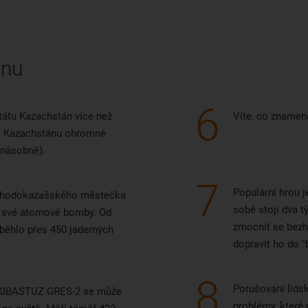
unikátní obchodní cesty, kterou
Evropě zpopularizoval Marco
Polo. Je tu rušno a krásné živo
ánu
6
tátu Kazachstán více než
Víte, co znamen
 do Kazachstánu ohromné
inásobně).
7
Populární hrou j
východokazašského městečka
sobě stojí dva t
z své atomové bomby. Od
zmocnit se bezhl
běhlo přes 450 jaderných
dopravit ho do "
8
Porušování lids
EKIBASTUZ GRES-2 se může
problémy, které