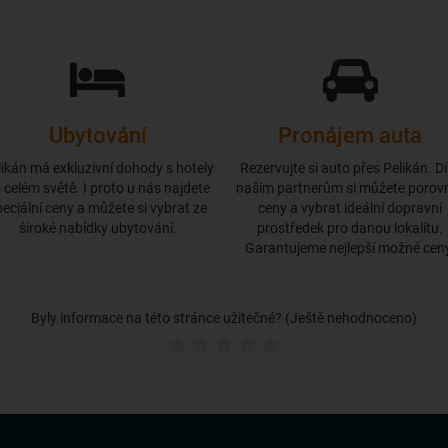
Ubytování
Pronájem auta
likán má exkluzivní dohody s hotely
Rezervujte si auto přes Pelikán. D
 celém světě. I proto u nás najdete
našim partnerům si můžete porov
peciální ceny a můžete si vybrat ze
ceny a vybrat ideální dopravní
široké nabídky ubytování.
prostředek pro danou lokalitu.
Garantujeme nejlepší možné cen
Byly informace na této stránce užitečné? (Ještě nehodnoceno)