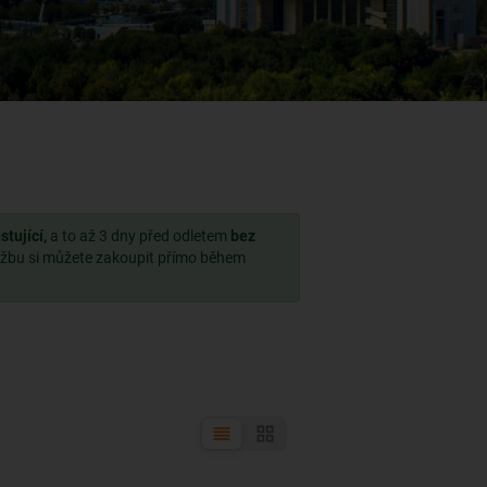
tující,
a to až 3 dny před odletem
bez
užbu si můžete zakoupit přímo během