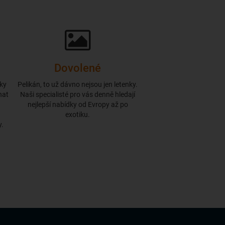
Dovolené
íky
Pelikán, to už dávno nejsou jen letenky.
nat
Naši specialisté pro vás denně hledají
nejlepší nabídky od Evropy až po
exotiku.
y.