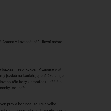
 v
hodinu jízdy autem z města.
.
á Astana v kazachštině? Hlavní město.
e buzkaši, resp. kokpar. V zápase proti
ýmy jezdců na koních, jejichž úkolem je
avého těla kozy z prostředku hřiště a
branky" soupeře.
kých práv a korupce jsou dva velké
 distancují Kazachstán od vyspělých zemí.