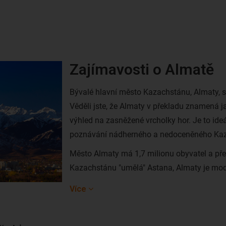
Zajímavosti o Almatě
Býval
é
hlavní mě
sto Kazachst
ánu, Almaty, 
Věděli jste, že Almaty v překladu znamená 
výhled na zasněžen
é
vrcholky hor. Je to ide
poznávání ná
dhern
é
ho a nedoceněn
é
ho
Kaz
Město Almaty má 1,7 milionu obyvatel a př
e
Kazachst
á
nu "um
ělá" Astana, Almaty je mo
du
ší i srdcem cel
é
země. Hlavní tepnou Almat
Více
znamená
Hedv
ábná cesta a i dnes připomín
Almaty tehdy ležela na jedn
é
z hlavní
ch tras
Evropě zpopularizoval Marco Polo. Je tu ru