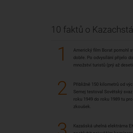
10 faktů o Kazachst
1
Americký film Borat pomohl s
dobře. Po odvysílání přijelo
množství turistů (prý až deset
2
Přibližně 150 kilometrů od 
Semej testoval Sovětský sva
roku 1949 do roku 1989 tu pro
zkoušek.
3
Kazašská uhelná elektrárna 