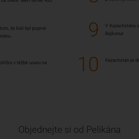
na světě. Měří téměř 420
9
V Kazachstánu 
tom, že kůň byl poprvé
Bajkonur
stánu.
10
Kazachstán je d
 příčka v těžbě uranu na
Objednejte si od Pelikána