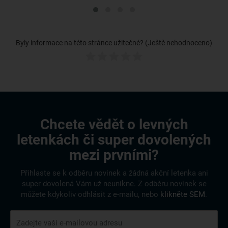
Byly informace na této stránce užitečné? (Ještě nehodnoceno)
Chcete vědět o levných
letenkách či super dovolených
mezi prvními?
Přihlaste se k odběru novinek a žádná akční letenka ani
super dovolená Vám už neunikne. Z odběru novinek se
můžete kdykoliv odhlásit z e-mailu, nebo
klikněte SEM
.