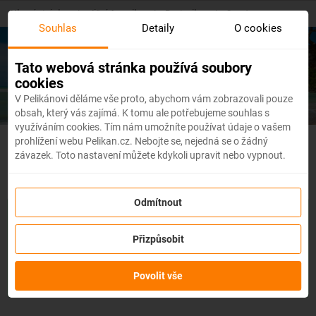
Skip
Hlavní stránka
/
Jižní Amerika
/
Portoriko
/
San Juan
to
Souhlas
Detaily
O cookies
main
content
Levné letenky
San Juan
Tato webová stránka používá soubory
cookies
V Pelikánovi děláme vše proto, abychom vám zobrazovali pouze
obsah, který vás zajímá. K tomu ale potřebujeme souhlas s
využíváním cookies. Tím nám umožníte používat údaje o vašem
prohlížení webu Pelikan.cz. Nebojte se, nejedná se o žádný
Portoriko - Flexibilní letenky
závazek. Toto nastavení můžete kdykoli upravit nebo vypnout.
Odmítnout
Se službou
změna z jakéhokoli důvodu
můžete změnit prvky
rezervace, jako je
datum, destinace nebo dokonce cestující,
a
Přizpůsobit
to až 3 dny před odletem
bez udání důvodu!
Po zakoupení
služby obdržíte
kredit až ve výši 80 % ceny rezervace
na
změnu údajů na letence. Službu si můžete zakoupit přímo
Povolit vše
během procesu rezervace letenky.