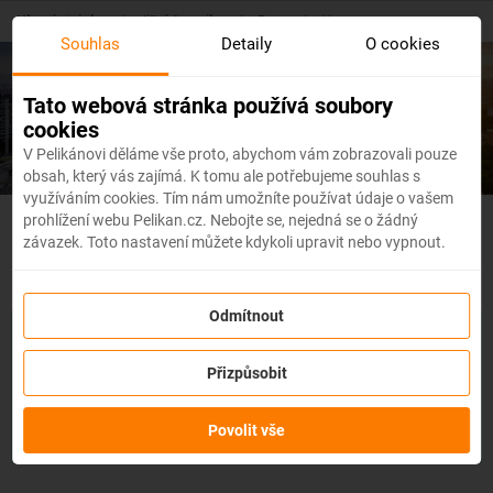
Skip
Hlavní stránka
/
Jižní Amerika
/
Peru
/
Lima
to
Souhlas
Detaily
O cookies
main
content
Levné letenky
Lima
Tato webová stránka používá soubory
cookies
V Pelikánovi děláme vše proto, abychom vám zobrazovali pouze
obsah, který vás zajímá. K tomu ale potřebujeme souhlas s
využíváním cookies. Tím nám umožníte používat údaje o vašem
prohlížení webu Pelikan.cz. Nebojte se, nejedná se o žádný
Peru - Flexibilní letenky
závazek. Toto nastavení můžete kdykoli upravit nebo vypnout.
Odmítnout
Se službou
změna z jakéhokoli důvodu
můžete změnit prvky
rezervace, jako je
datum, destinace nebo dokonce cestující,
a
Přizpůsobit
to až 3 dny před odletem
bez udání důvodu!
Po zakoupení
služby obdržíte
kredit až ve výši 80 % ceny rezervace
na
změnu údajů na letence. Službu si můžete zakoupit přímo
Povolit vše
během procesu rezervace letenky.