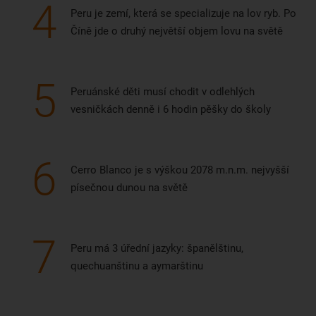
4
Peru je zemí, která se specializuje na lov ryb. Po
Číně jde o druhý největší objem lovu na světě
5
Peruánské děti musí chodit v odlehlých
vesničkách denně i 6 hodin pěšky do školy
6
Cerro Blanco je s výškou 2078 m.n.m. nejvyšší
písečnou dunou na světě
7
Peru má 3 úřední jazyky: španělštinu,
quechuanštinu a aymarštinu