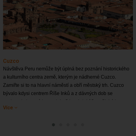
Cuzco
Návštěva Peru nemůže být úplná bez poznání historického 
a kulturního centra země, kterým je nádherné Cuzco. 
Zamiřte si to na hlavní náměstí a obří městský trh. Cuzco 
bývalo kdysi centrem Říše Inků a z dávných dob se 
zachovaly i památky, podobně i z období španělské invaze.
Více