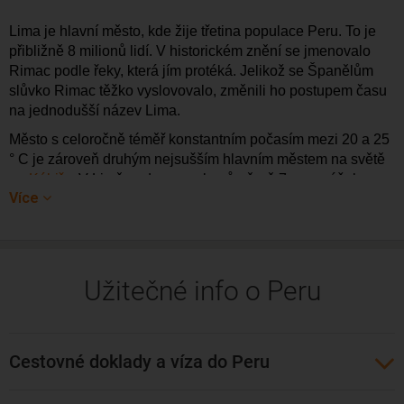
Lima je hlavní město, kde žije třetina populace Peru. To je 
přibližně 8 milionů lidí. V historickém znění se jmenovalo 
Rimac podle řeky, která jím protéká. Jelikož se Španělům 
slůvko Rimac těžko vyslovovalo, změnili ho postupem času 
na jednodušší název Lima.
Město s celoročně téměř konstantním počasím mezi 20 a 25 
° C je zároveň druhým nejsušším hlavním městem na světě 
po 
Káhiře
. V Limě padne za rok průměrně 7 mm srážek.
Více
Doporučujeme navštívit Náměstí sv. Martina - patrona Limy, 
Plaza Mayor / Hlavní náměstí s městskou radnicí i 
prezidentským palácem na jeho kraji, národní muzeum 
Museo Rafael Larco Herrera, které sídlí v bývalé rezidenci 
Užitečné info o Peru
rodiny Larco, kdysi nejbohatší rodiny, která vlastnila většinu 
pozemků na území, když ještě Lima nebyla Limou.
Určitě doporučujeme Free walking tour. Je to iniciativa 
cestovatelských nadšenců, která nabízí bezplatné prohlídky 
Cestovné doklady a víza do Peru
různých míst. Nedělají to samozřejmě zcela zdarma - na 
závěr sbírají dobrovolné příspěvky.