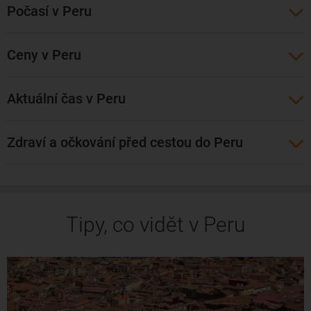
Počasí v Peru
Levné letenky do Limy lze rezervovat i z našich končin. 
Akční nabídky přicházejí zejména od leteckých společností 
Air France, 
KLM
 či Iberia. Přímý let do Peru z okolních letišť 
Ceny v Peru
není možný.
Aktuální čas v Peru
Zdraví a očkování před cestou do Peru
Tipy, co vidět v Peru