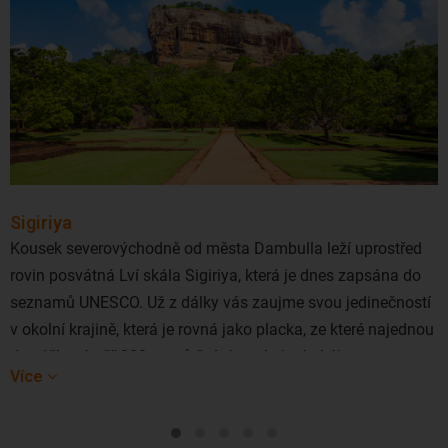
Sigiriya
Kousek severovýchodně od města Dambulla leží uprostřed
rovin posvátná Lví skála Sigiriya, která je dnes zapsána do
seznamů UNESCO. Už z dálky vás zaujme svou jedinečností
v okolní krajině, která je rovná jako placka, ze které najednou
do výšky téměř 200 metrů ční skoro kolmá skála.
Více