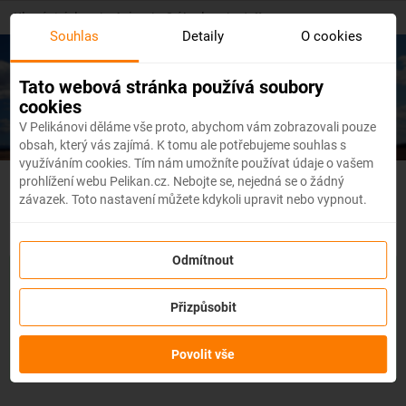
Skip
Hlavní stránka
/
Asie
/
Srí Lanka
/
Jaffna
to
Souhlas
Detaily
O cookies
main
content
Levné letenky
Jaffna
Tato webová stránka používá soubory
cookies
V Pelikánovi děláme vše proto, abychom vám zobrazovali pouze
obsah, který vás zajímá. K tomu ale potřebujeme souhlas s
využíváním cookies. Tím nám umožníte používat údaje o vašem
prohlížení webu Pelikan.cz. Nebojte se, nejedná se o žádný
Srí Lanka - Flexibilní letenky
závazek. Toto nastavení můžete kdykoli upravit nebo vypnout.
Odmítnout
Se službou
změna z jakéhokoli důvodu
můžete změnit prvky
rezervace, jako je
datum, destinace nebo dokonce cestující,
a
Přizpůsobit
to až 3 dny před odletem
bez udání důvodu!
Po zakoupení
služby obdržíte
kredit až ve výši 80 % ceny rezervace
na
změnu údajů na letence. Službu si můžete zakoupit přímo
Povolit vše
během procesu rezervace letenky.