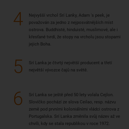
4
Nejvyšší vrchol Srí Lanky, Adam 's peek, je
považován za jedno z nejposvátnějších míst
ostrova. Buddhisté, hinduisté, muslimové, ale i
křesťané tvrdí, že stopy na vrcholu jsou stopami
jejich Boha.
5
Srí Lanka je čtvrtý největší producent a třetí
největší vývozce čajů na světě.
6
Srí Lanka se ještě před 50 lety volala Cejlon.
Slovíčko pochází ze slova Ceilao, resp. názvu
země pod prvními koloniálními vládci ostrova z
Portugalska. Srí Lanka změnila svůj název až ve
chvíli, kdy se stala republikou v roce 1972.