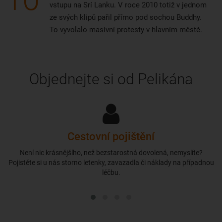
vstupu na Srí Lanku. V roce 2010 totiž v jednom
ze svých klipů pařil přímo pod sochou Buddhy.
To vyvolalo masivní protesty v hlavním městě.
Objednejte si od Pelikána
Cestovní pojištění
Není nic krásnějšího, než bezstarostná dovolená, nemyslíte?
Pojistěte si u nás storno letenky, zavazadla či náklady na případnou
léčbu.