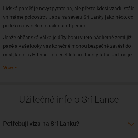
Lidská paměť je nevyzpytatelná, ale přesto kdesi vzadu stále
vnímáme poloostrov Japa na severu Srí Lanky jako něco, co
po léta souviselo s násilím a utrpením.
Jenže občanská válka je díky bohu v této nádherné zemi již
pasé a vaše kroky vás konečně mohou bezpečně zavést do
míst, které byly téměř tři desetiletí pro turisty tabu. Jaffna je
nejen geograficky, ale i v mnoha dalších ohledech blíže Indii,
Více
než metropole Kolombo. Máte záruku, že uvidíte úplně jinou
Srí Lanku, než na jakou jste zvyklí.
Nevynechejte monumentální chrám Nallur Kandaswamy
Užitečné info o Srí Lance
Kovil, jehož interiér vás uchvátí. Asi největší devizou města
Jaffna jsou však jeho obyvatelé a co nejvíce času by mělo
patřit jim. Přestože (nebo právě protože) mladá a střední
Potřebuji víza na Srí Lanku?
generace vlastně téměř neměla šanci se s turisty setkat, jsou
především ti nejchudší z nejnižších kast velmi přátelští a