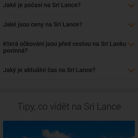
Jaké je počasí na Srí Lance?
jejich znalost angličtiny je často nečekaná.
Jaké jsou ceny na Srí Lance?
Která očkování jsou před cestou na Srí Lanku
povinná?
Jaký je aktuální čas na Srí Lance?
Tipy, co vidět na Srí Lance