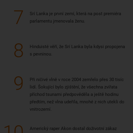
7
Srí Lanka je první zemí, která na post premiéra
parlamentu jmenovala ženu.
8
Hinduisté věří, že Srí Lanka byla kdysi propojena
s pevninou.
9
Při ničivé vlně v roce 2004 zemřelo přes 30 tisíc
lidí. Šokující bylo zjištění, že všechna zvířata
příchod tsunami předpověděla a ještě hodinu
předtím, než vlna udeřila, mnohé z nich utekli do
vnitrozemí.
10
Americký raper Akon dostal doživotní zákaz