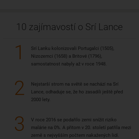
10 zajímavostí o Srí Lance
1
Srí Lanku kolonizovali Portugalci (1505),
Nizozemci (1658) a Britové (1796),
samostatnost nabyly až v roce 1948.
2
Nejstarší strom na světě se nachází na Srí
Lance, odhaduje se, že ho zasadili ještě před
2000 lety.
3
V roce 2016 se podařilo zemi snížit riziko
malárie na 0%. A přitom v 20. století patřila mezi
země s nejvyšším počtem nakažených lidí.