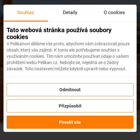
Skip
to
Souhlas
Detaily
O cookies
main
content
Tato webová stránka používá soubory
cookies
V Pelikánovi děláme vše proto, abychom vám zobrazovali pouze
obsah, který vás zajímá. K tomu ale potřebujeme souhlas s
Studentské slevy
využíváním cookies. Tím nám umožníte používat údaje o vašem
prohlížení webu Pelikan.cz. Nebojte se, nejedná se o žádný
závazek. Toto nastavení můžete kdykoli upravit nebo vypnout.
na letenky na
Pelikan.cz
Odmítnout
Přizpůsobit
Povolit vše