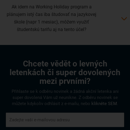
Ak idem na Working Holiday program a
plánujem istý čas iba študovať na jazykovej
škole (napr 1 mesiac), môžem využiť
študentskú tarifu aj na tento účel?
Chcete vědět o levných
letenkách či super dovolených
mezi prvními?
Přihlaste se k odběru novinek a žádná akční letenka ani
super dovolená Vám už neunikne. Z odběru novinek se
můžete kdykoliv odhlásit z e-mailu, nebo
klikněte SEM
.