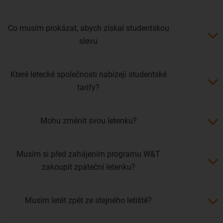
Co musím prokázat, abych získal studentskou
slevu
Které letecké společnosti nabízejí studentské
tarify?
Mohu změnit svou letenku?
Musím si před zahájením programu W&T
zakoupit zpáteční letenku?
Musím letět zpět ze stejného letiště?