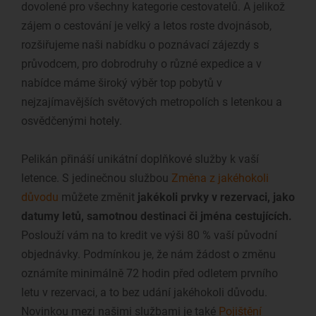
dovolené pro všechny kategorie cestovatelů. A jelikož
zájem o cestování je velký a letos roste dvojnásob,
rozšiřujeme naši nabídku o poznávací zájezdy s
průvodcem, pro dobrodruhy o různé expedice a v
nabídce máme široký výběr top pobytů v
nejzajímavějších světových metropolích s letenkou a
osvědčenými hotely.
Pelikán přináší unikátní doplňkové služby k vaší
letence. S jedinečnou službou
Změna z jakéhokoli
důvodu
můžete změnit
jakékoli prvky v rezervaci, jako
datumy letů, samotnou destinaci či jména cestujících.
Poslouží vám na to kredit ve výši 80 % vaší původní
objednávky. Podmínkou je, že nám žádost o změnu
oznámíte minimálně 72 hodin před odletem prvního
letu v rezervaci, a to bez udání jakéhokoli důvodu.
Novinkou mezi našimi službami je také
Pojištění