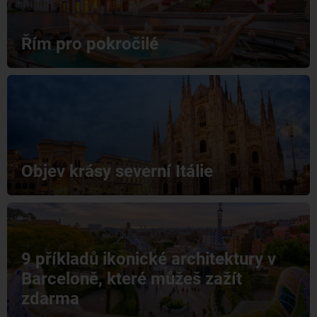
Řím pro pokročilé
Objev krásy severní Itálie
9 příkladů ikonické architektury v
Barceloně, které můžeš zažít
zdarma