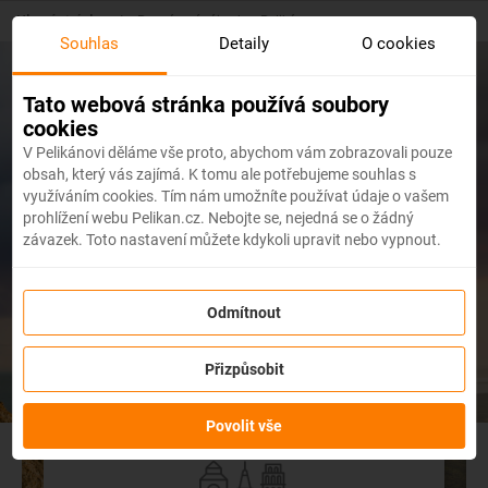
Skip
Hlavní stránka
/
Poznávací zájezdy s Pelikánem
to
Souhlas
Detaily
O cookies
main
content
Tato webová stránka používá soubory
cookies
V Pelikánovi děláme vše proto, abychom vám zobrazovali pouze
obsah, který vás zajímá. K tomu ale potřebujeme souhlas s
využíváním cookies. Tím nám umožníte používat údaje o vašem
prohlížení webu Pelikan.cz. Nebojte se, nejedná se o žádný
závazek. Toto nastavení můžete kdykoli upravit nebo vypnout.
Poznávací zájezdy s
Odmítnout
Pelikánem
Přizpůsobit
Povolit vše