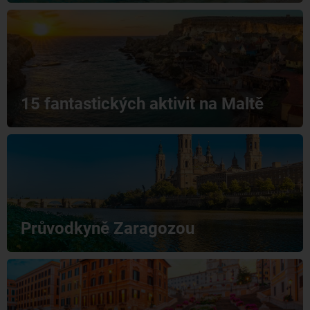
15 fantastických aktivit na Maltě
Průvodkyně Zaragozou