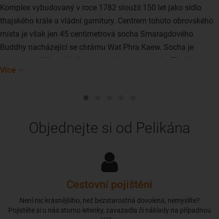
Komplex vybudovaný v roce 1782 sloužil 150 let jako sídlo
thajského krále a vládní garnitury. Centrem tohoto obrovského
místa je však jen 45 centimetrová socha Smaragdového
Buddhy nacházející se chrámu Wat Phra Kaew. Socha je
nejposvátnějším náboženským objektem v celém Thajsku.
Více
Objednejte si od Pelikána
Cestovní pojištění
Není nic krásnějšího, než bezstarostná dovolená, nemyslíte?
Pojistěte si u nás storno letenky, zavazadla či náklady na případnou