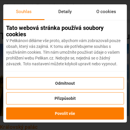
Skip
Hlavní stránka
/
Tipy, co je třeba vidět v Bangkoku
to
Souhlas
Detaily
O cookies
main
content
Tato webová stránka používá soubory
cookies
Tipy, co je třeba vidět v Bangkoku
V Pelikánovi děláme vše proto, abychom vám zobrazovali pouze
obsah, který vás zajímá. K tomu ale potřebujeme souhlas s
využíváním cookies. Tím nám umožníte používat údaje o vašem
prohlížení webu Pelikan.cz. Nebojte se, nejedná se o žádný
závazek. Toto nastavení můžete kdykoli upravit nebo vypnout.
Odmítnout
Přizpůsobit
Povolit vše
Královský palác