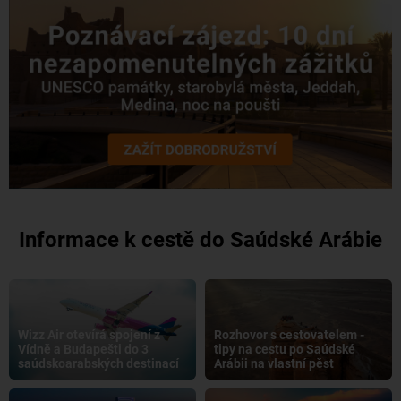
Informace k cestě do Saúdské Arábie
Wizz Air otevírá spojení z
Rozhovor s cestovatelem -
Vídně a Budapešti do 3
tipy na cestu po Saúdské
saúdskoarabských destinací
Arábii na vlastní pěst