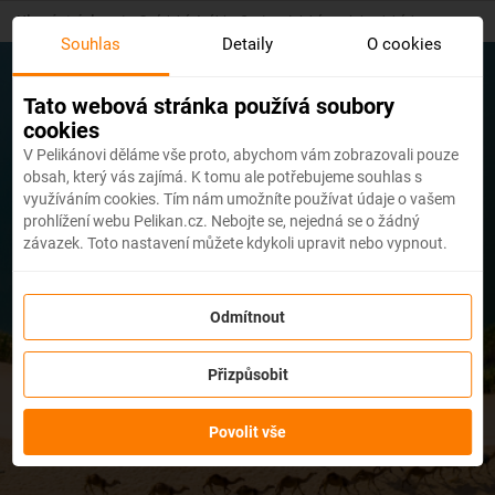
Skip
Hlavní stránka
/
Saúdská Arábie: Cestovatelská novinka dekády
to
Souhlas
Detaily
O cookies
main
content
Tato webová stránka používá soubory
cookies
V Pelikánovi děláme vše proto, abychom vám zobrazovali pouze
obsah, který vás zajímá. K tomu ale potřebujeme souhlas s
využíváním cookies. Tím nám umožníte používat údaje o vašem
prohlížení webu Pelikan.cz. Nebojte se, nejedná se o žádný
závazek. Toto nastavení můžete kdykoli upravit nebo vypnout.
Saúdská Arábie:
Cestovatelská novinka
Odmítnout
dekády
Přizpůsobit
Povolit vše